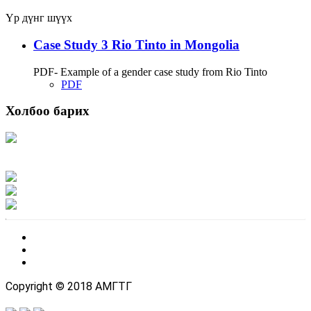
Үр дүнг шүүх
Case Study 3 Rio Tinto in Mongolia
PDF- Example of a gender case study from Rio Tinto
PDF
Холбоо барих
Хаяг: Ашигт малтмал, газрын тосны газар, Монгол Улс, Улаанбаатар хот
15170, Чингэлтэй дүүрэг, Барилгачдын талбай-3, Засгийн газрын XII байр,
баруун жигүүр
Факс: 976-11-310370
Вэб админ: 976-51-263915
Цахим шуудан: info@mrpam.gov.mn
Copyright © 2018 АМГТГ