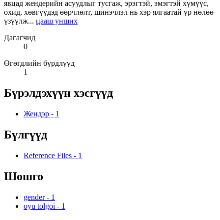
явцад жендерийн асуудлыг тусгаж, эрэгтэй, эмэгтэй хүмүүс,
охид, хөвгүүдэд өөрчлөлт, шинэчлэл нь хэр ялгаатай үр нөлөө
үзүүлж...
цааш унших
Дагагчид
0
Өгөгдлийн бүрдлүүд
1
Бүрэлдэхүүн хэсгүүд
Жендэр
-
1
Бүлгүүд
Reference Files
-
1
Шошго
gender
-
1
oyu tolgoi
-
1