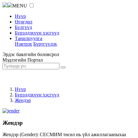
MENU
Нүүр
Өгөгдөл
Бүлгүүд
Бүрэлдэхүүн хэсгүүд
Танилцуулга
Нэвтрэх
Бүртгүүлэх
Эрдэс баялгийн боловсрол
Мэдлэгийн Портал
Нүүр
Бүрэлдэхүүн хэсгүүд
Жендэр
Жендэр
Жендэр (Gender): СЕСМИМ төсөл нь үйл ажиллагааныхаа