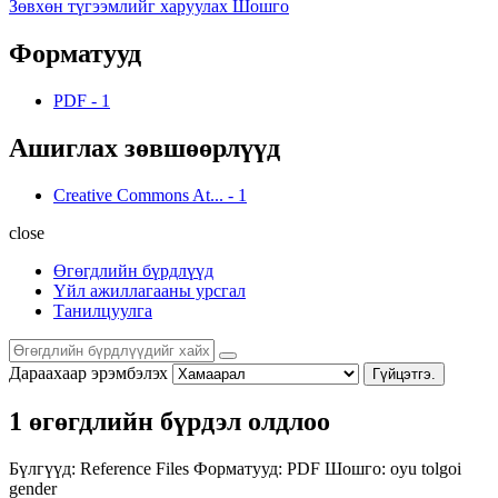
Зөвхөн түгээмлийг харуулах Шошго
Форматууд
PDF
-
1
Ашиглах зөвшөөрлүүд
Creative Commons At...
-
1
close
Өгөгдлийн бүрдлүүд
Үйл ажиллагааны урсгал
Танилцуулга
Дараахаар эрэмбэлэх
Гүйцэтгэ.
1 өгөгдлийн бүрдэл олдлоо
Бүлгүүд:
Reference Files
Форматууд:
PDF
Шошго:
oyu tolgoi
gender