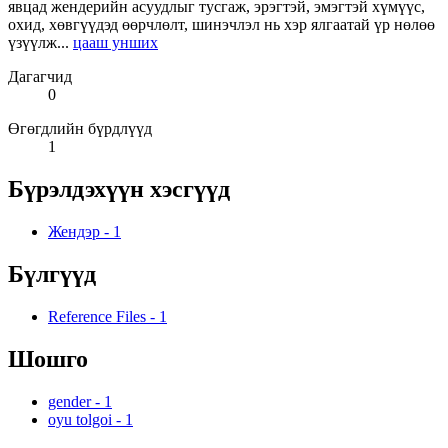
явцад жендерийн асуудлыг тусгаж, эрэгтэй, эмэгтэй хүмүүс,
охид, хөвгүүдэд өөрчлөлт, шинэчлэл нь хэр ялгаатай үр нөлөө
үзүүлж...
цааш унших
Дагагчид
0
Өгөгдлийн бүрдлүүд
1
Бүрэлдэхүүн хэсгүүд
Жендэр
-
1
Бүлгүүд
Reference Files
-
1
Шошго
gender
-
1
oyu tolgoi
-
1