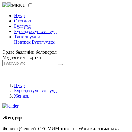
MENU
Нүүр
Өгөгдөл
Бүлгүүд
Бүрэлдэхүүн хэсгүүд
Танилцуулга
Нэвтрэх
Бүртгүүлэх
Эрдэс баялгийн боловсрол
Мэдлэгийн Портал
Нүүр
Бүрэлдэхүүн хэсгүүд
Жендэр
Жендэр
Жендэр (Gender): СЕСМИМ төсөл нь үйл ажиллагааныхаа