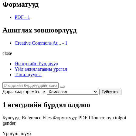
Форматууд
PDF
-
1
Ашиглах зөвшөөрлүүд
Creative Commons At...
-
1
close
Өгөгдлийн бүрдлүүд
Үйл ажиллагааны урсгал
Танилцуулга
Дараахаар эрэмбэлэх
Гүйцэтгэ.
1 өгөгдлийн бүрдэл олдлоо
Бүлгүүд:
Reference Files
Форматууд:
PDF
Шошго:
oyu tolgoi
gender
Үр дүнг шүүх