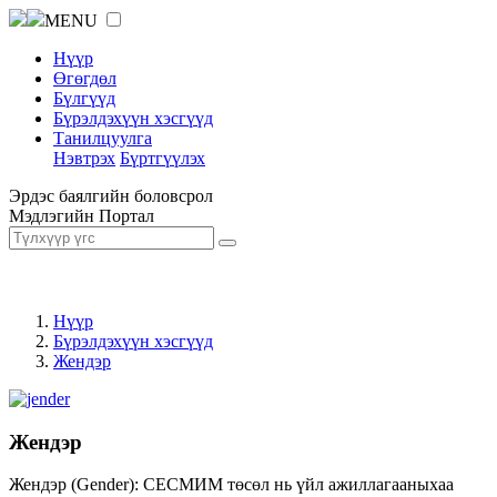
MENU
Нүүр
Өгөгдөл
Бүлгүүд
Бүрэлдэхүүн хэсгүүд
Танилцуулга
Нэвтрэх
Бүртгүүлэх
Эрдэс баялгийн боловсрол
Мэдлэгийн Портал
Нүүр
Бүрэлдэхүүн хэсгүүд
Жендэр
Жендэр
Жендэр (Gender): СЕСМИМ төсөл нь үйл ажиллагааныхаа