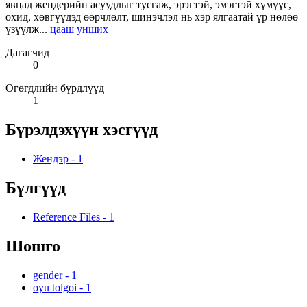
явцад жендерийн асуудлыг тусгаж, эрэгтэй, эмэгтэй хүмүүс,
охид, хөвгүүдэд өөрчлөлт, шинэчлэл нь хэр ялгаатай үр нөлөө
үзүүлж...
цааш унших
Дагагчид
0
Өгөгдлийн бүрдлүүд
1
Бүрэлдэхүүн хэсгүүд
Жендэр
-
1
Бүлгүүд
Reference Files
-
1
Шошго
gender
-
1
oyu tolgoi
-
1