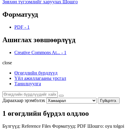
Зөвхөн түгээмлийг харуулах Шошго
Форматууд
PDF
-
1
Ашиглах зөвшөөрлүүд
Creative Commons At...
-
1
close
Өгөгдлийн бүрдлүүд
Үйл ажиллагааны урсгал
Танилцуулга
Дараахаар эрэмбэлэх
Гүйцэтгэ.
1 өгөгдлийн бүрдэл олдлоо
Бүлгүүд:
Reference Files
Форматууд:
PDF
Шошго:
oyu tolgoi