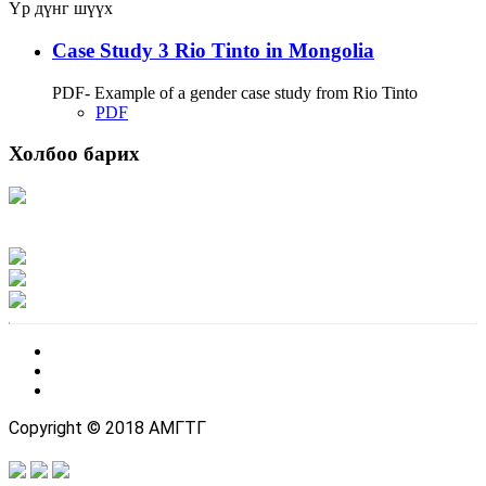
Үр дүнг шүүх
Case Study 3 Rio Tinto in Mongolia
PDF- Example of a gender case study from Rio Tinto
PDF
Холбоо барих
Хаяг: Ашигт малтмал, газрын тосны газар, Монгол Улс, Улаанбаатар хот
15170, Чингэлтэй дүүрэг, Барилгачдын талбай-3, Засгийн газрын XII байр,
баруун жигүүр
Факс: 976-11-310370
Вэб админ: 976-51-263915
Цахим шуудан: info@mrpam.gov.mn
Copyright © 2018 АМГТГ