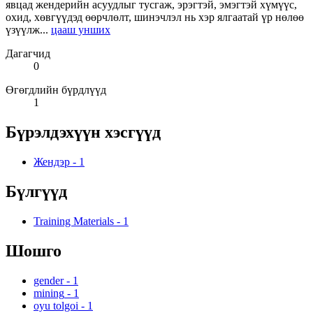
явцад жендерийн асуудлыг тусгаж, эрэгтэй, эмэгтэй хүмүүс,
охид, хөвгүүдэд өөрчлөлт, шинэчлэл нь хэр ялгаатай үр нөлөө
үзүүлж...
цааш унших
Дагагчид
0
Өгөгдлийн бүрдлүүд
1
Бүрэлдэхүүн хэсгүүд
Жендэр
-
1
Бүлгүүд
Training Materials
-
1
Шошго
gender
-
1
mining
-
1
oyu tolgoi
-
1