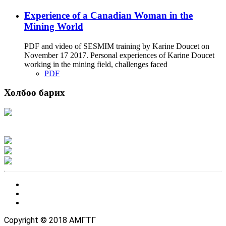
Experience of a Canadian Woman in the
Mining World
PDF and video of SESMIM training by Karine Doucet on
November 17 2017. Personal experiences of Karine Doucet
working in the mining field, challenges faced
PDF
Холбоо барих
Хаяг: Ашигт малтмал, газрын тосны газар, Монгол Улс, Улаанбаатар хот
15170, Чингэлтэй дүүрэг, Барилгачдын талбай-3, Засгийн газрын XII байр,
баруун жигүүр
Факс: 976-11-310370
Вэб админ: 976-51-263915
Цахим шуудан: info@mrpam.gov.mn
Copyright © 2018 АМГТГ