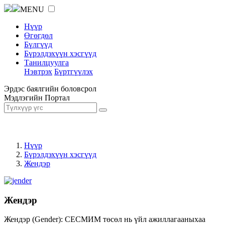
MENU
Нүүр
Өгөгдөл
Бүлгүүд
Бүрэлдэхүүн хэсгүүд
Танилцуулга
Нэвтрэх
Бүртгүүлэх
Эрдэс баялгийн боловсрол
Мэдлэгийн Портал
Нүүр
Бүрэлдэхүүн хэсгүүд
Жендэр
Жендэр
Жендэр (Gender): СЕСМИМ төсөл нь үйл ажиллагааныхаа