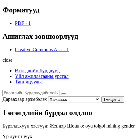
Форматууд
PDF
-
1
Ашиглах зөвшөөрлүүд
Creative Commons At...
-
1
close
Өгөгдлийн бүрдлүүд
Үйл ажиллагааны урсгал
Танилцуулга
Дараахаар эрэмбэлэх
Гүйцэтгэ.
1 өгөгдлийн бүрдэл олдлоо
Бүрэлдэхүүн хэсгүүд:
Жендэр
Шошго:
oyu tolgoi
mining
gender
Үр дүнг шүүх