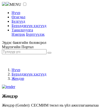
MENU
Нүүр
Өгөгдөл
Бүлгүүд
Бүрэлдэхүүн хэсгүүд
Танилцуулга
Нэвтрэх
Бүртгүүлэх
Эрдэс баялгийн боловсрол
Мэдлэгийн Портал
Нүүр
Бүрэлдэхүүн хэсгүүд
Жендэр
Жендэр
Жендэр (Gender): СЕСМИМ төсөл нь үйл ажиллагааныхаа