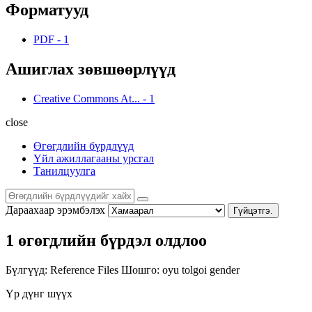
Форматууд
PDF
-
1
Ашиглах зөвшөөрлүүд
Creative Commons At...
-
1
close
Өгөгдлийн бүрдлүүд
Үйл ажиллагааны урсгал
Танилцуулга
Дараахаар эрэмбэлэх
Гүйцэтгэ.
1 өгөгдлийн бүрдэл олдлоо
Бүлгүүд:
Reference Files
Шошго:
oyu tolgoi
gender
Үр дүнг шүүх