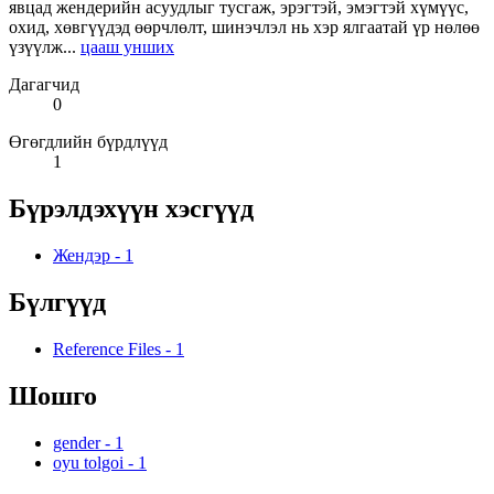
явцад жендерийн асуудлыг тусгаж, эрэгтэй, эмэгтэй хүмүүс,
охид, хөвгүүдэд өөрчлөлт, шинэчлэл нь хэр ялгаатай үр нөлөө
үзүүлж...
цааш унших
Дагагчид
0
Өгөгдлийн бүрдлүүд
1
Бүрэлдэхүүн хэсгүүд
Жендэр
-
1
Бүлгүүд
Reference Files
-
1
Шошго
gender
-
1
oyu tolgoi
-
1