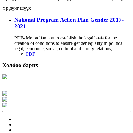
Үр дүнг шүүх
National Program Action Plan Gender 2017-
2021
PDF- Mongolian law to establish the legal basis for the
creation of conditions to ensure gender equality in political,
legal, economic, social, cultural and family relations,...
PDF
Холбоо барих
Хаяг: Ашигт малтмал, газрын тосны газар, Монгол Улс, Улаанбаатар хот
15170, Чингэлтэй дүүрэг, Барилгачдын талбай-3, Засгийн газрын XII байр,
баруун жигүүр
Факс: 976-11-310370
Вэб админ: 976-51-263915
Цахим шуудан: info@mrpam.gov.mn