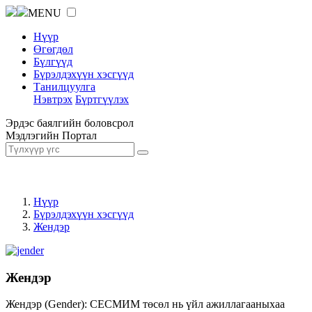
MENU
Нүүр
Өгөгдөл
Бүлгүүд
Бүрэлдэхүүн хэсгүүд
Танилцуулга
Нэвтрэх
Бүртгүүлэх
Эрдэс баялгийн боловсрол
Мэдлэгийн Портал
Нүүр
Бүрэлдэхүүн хэсгүүд
Жендэр
Жендэр
Жендэр (Gender): СЕСМИМ төсөл нь үйл ажиллагааныхаа