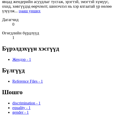
явцад жендерийн асуудлыг тусгаж, эрэгтэй, эмэгтэй хүмүүс,
охид, хөвгүүдэд өөрчлөлт, шинэчлэл нь хэр ялгаатай үр нөлөө
үзүүлж...
цааш унших
Дагагчид
0
Өгөгдлийн бүрдлүүд
1
Бүрэлдэхүүн хэсгүүд
Жендэр
-
1
Бүлгүүд
Reference Files
-
1
Шошго
discrimination
-
1
equality
-
1
gender
-
1