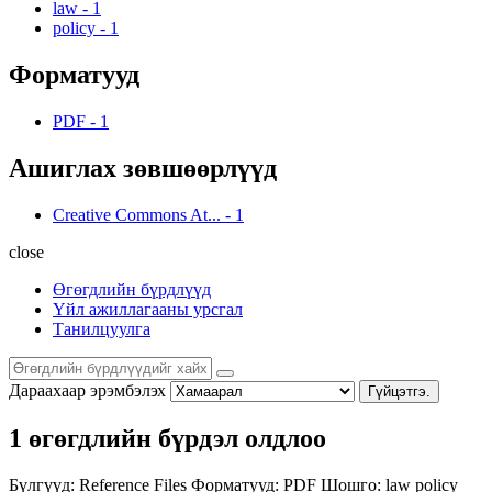
law
-
1
policy
-
1
Форматууд
PDF
-
1
Ашиглах зөвшөөрлүүд
Creative Commons At...
-
1
close
Өгөгдлийн бүрдлүүд
Үйл ажиллагааны урсгал
Танилцуулга
Дараахаар эрэмбэлэх
Гүйцэтгэ.
1 өгөгдлийн бүрдэл олдлоо
Бүлгүүд:
Reference Files
Форматууд:
PDF
Шошго:
law
policy