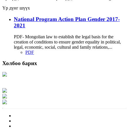
Үр дүнг шүүх
National Program Action Plan Gender 2017-
2021
PDF- Mongolian law to establish the legal basis for the
creation of conditions to ensure gender equality in political,
legal, economic, social, cultural and family relations,...
PDF
Холбоо барих
Хаяг: Ашигт малтмал, газрын тосны газар, Монгол Улс, Улаанбаатар хот
15170, Чингэлтэй дүүрэг, Барилгачдын талбай-3, Засгийн газрын XII байр,
баруун жигүүр
Факс: 976-11-310370
Вэб админ: 976-51-263915
Цахим шуудан: info@mrpam.gov.mn