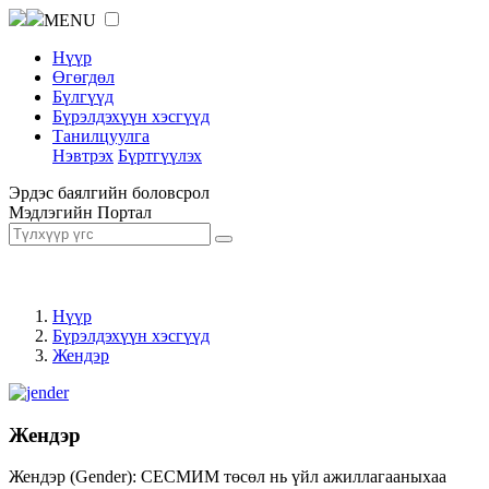
MENU
Нүүр
Өгөгдөл
Бүлгүүд
Бүрэлдэхүүн хэсгүүд
Танилцуулга
Нэвтрэх
Бүртгүүлэх
Эрдэс баялгийн боловсрол
Мэдлэгийн Портал
Нүүр
Бүрэлдэхүүн хэсгүүд
Жендэр
Жендэр
Жендэр (Gender): СЕСМИМ төсөл нь үйл ажиллагааныхаа