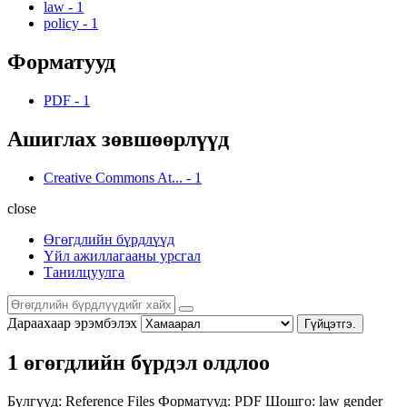
law
-
1
policy
-
1
Форматууд
PDF
-
1
Ашиглах зөвшөөрлүүд
Creative Commons At...
-
1
close
Өгөгдлийн бүрдлүүд
Үйл ажиллагааны урсгал
Танилцуулга
Дараахаар эрэмбэлэх
Гүйцэтгэ.
1 өгөгдлийн бүрдэл олдлоо
Бүлгүүд:
Reference Files
Форматууд:
PDF
Шошго:
law
gender