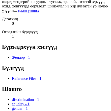
явцад жендерийн асуудлыг тусгаж, эрэгтэй, эмэгтэй хүмүүс,
охид, хөвгүүдэд өөрчлөлт, шинэчлэл нь хэр ялгаатай үр нөлөө
үзүүлж...
цааш унших
Дагагчид
0
Өгөгдлийн бүрдлүүд
1
Бүрэлдэхүүн хэсгүүд
Жендэр
-
1
Бүлгүүд
Reference Files
-
1
Шошго
discrimination
-
1
equality
-
1
gender
-
1