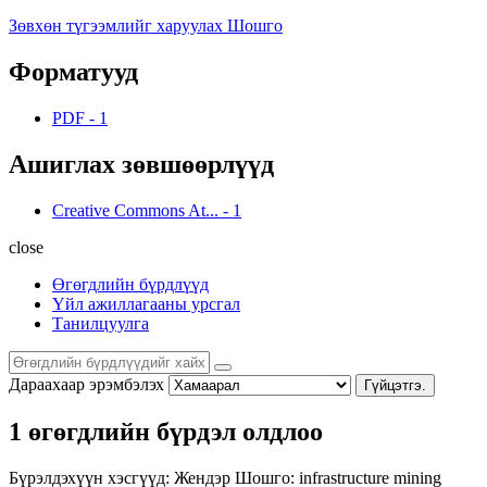
Зөвхөн түгээмлийг харуулах Шошго
Форматууд
PDF
-
1
Ашиглах зөвшөөрлүүд
Creative Commons At...
-
1
close
Өгөгдлийн бүрдлүүд
Үйл ажиллагааны урсгал
Танилцуулга
Дараахаар эрэмбэлэх
Гүйцэтгэ.
1 өгөгдлийн бүрдэл олдлоо
Бүрэлдэхүүн хэсгүүд:
Жендэр
Шошго:
infrastructure
mining