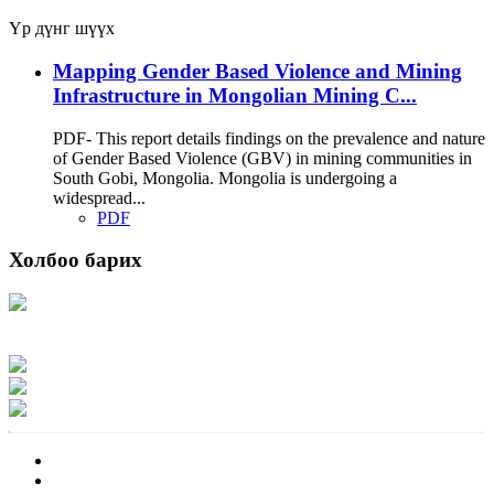
Үр дүнг шүүх
Mapping Gender Based Violence and Mining
Infrastructure in Mongolian Mining C...
PDF- This report details findings on the prevalence and nature
of Gender Based Violence (GBV) in mining communities in
South Gobi, Mongolia. Mongolia is undergoing a
widespread...
PDF
Холбоо барих
Хаяг: Ашигт малтмал, газрын тосны газар, Монгол Улс, Улаанбаатар хот
15170, Чингэлтэй дүүрэг, Барилгачдын талбай-3, Засгийн газрын XII байр,
баруун жигүүр
Факс: 976-11-310370
Вэб админ: 976-51-263915
Цахим шуудан: info@mrpam.gov.mn