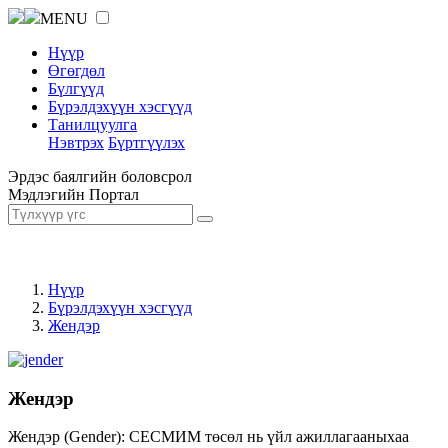
MENU
Нүүр
Өгөгдөл
Бүлгүүд
Бүрэлдэхүүн хэсгүүд
Танилцуулга
Нэвтрэх
Бүртгүүлэх
Эрдэс баялгийн боловсрол
Мэдлэгийн Портал
Нүүр
Бүрэлдэхүүн хэсгүүд
Жендэр
Жендэр
Жендэр (Gender): СЕСМИМ төсөл нь үйл ажиллагааныхаа