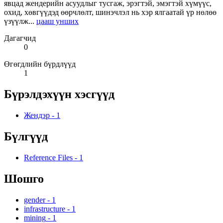
явцад жендерийн асуудлыг тусгаж, эрэгтэй, эмэгтэй хүмүүс,
охид, хөвгүүдэд өөрчлөлт, шинэчлэл нь хэр ялгаатай үр нөлөө
үзүүлж...
цааш унших
Дагагчид
0
Өгөгдлийн бүрдлүүд
1
Бүрэлдэхүүн хэсгүүд
Жендэр
-
1
Бүлгүүд
Reference Files
-
1
Шошго
gender
-
1
infrastructure
-
1
mining
-
1