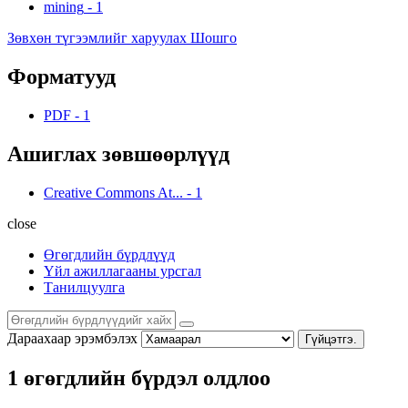
mining
-
1
Зөвхөн түгээмлийг харуулах Шошго
Форматууд
PDF
-
1
Ашиглах зөвшөөрлүүд
Creative Commons At...
-
1
close
Өгөгдлийн бүрдлүүд
Үйл ажиллагааны урсгал
Танилцуулга
Дараахаар эрэмбэлэх
Гүйцэтгэ.
1 өгөгдлийн бүрдэл олдлоо