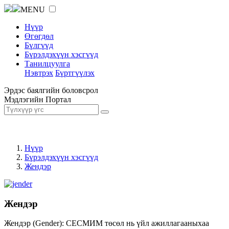
MENU
Нүүр
Өгөгдөл
Бүлгүүд
Бүрэлдэхүүн хэсгүүд
Танилцуулга
Нэвтрэх
Бүртгүүлэх
Эрдэс баялгийн боловсрол
Мэдлэгийн Портал
Нүүр
Бүрэлдэхүүн хэсгүүд
Жендэр
Жендэр
Жендэр (Gender): СЕСМИМ төсөл нь үйл ажиллагааныхаа