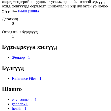
явцад жендерийн асуудлыг тусгаж, эрэгтэй, эмэгтэй хүмүүс,
охид, хөвгүүдэд өөрчлөлт, шинэчлэл нь хэр ялгаатай үр нөлөө
үзүүлж...
цааш унших
Дагагчид
0
Өгөгдлийн бүрдлүүд
1
Бүрэлдэхүүн хэсгүүд
Жендэр
-
1
Бүлгүүд
Reference Files
-
1
Шошго
environment
-
1
gender
-
1
health
-
1