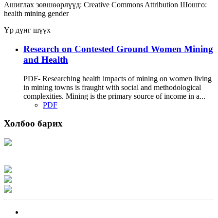
Ашиглах зөвшөөрлүүд:
Creative Commons Attribution
Шошго:
health
mining
gender
Үр дүнг шүүх
Research on Contested Ground Women Mining
and Health
PDF- Researching health impacts of mining on women living
in mining towns is fraught with social and methodological
complexities. Mining is the primary source of income in a...
PDF
Холбоо барих
Хаяг: Ашигт малтмал, газрын тосны газар, Монгол Улс, Улаанбаатар хот
15170, Чингэлтэй дүүрэг, Барилгачдын талбай-3, Засгийн газрын XII байр,
баруун жигүүр
Факс: 976-11-310370
Вэб админ: 976-51-263915
Цахим шуудан: info@mrpam.gov.mn