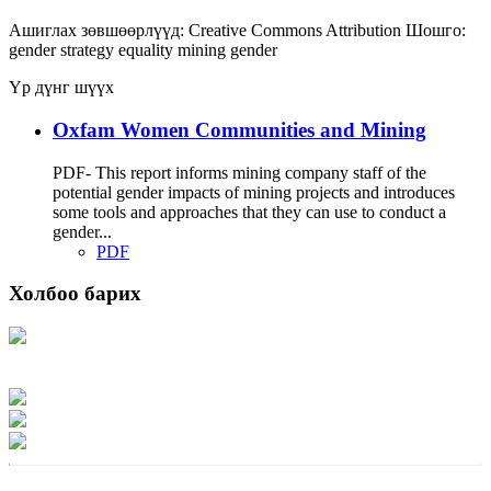
Ашиглах зөвшөөрлүүд:
Creative Commons Attribution
Шошго:
gender strategy
equality
mining
gender
Үр дүнг шүүх
Oxfam Women Communities and Mining
PDF- This report informs mining company staff of the
potential gender impacts of mining projects and introduces
some tools and approaches that they can use to conduct a
gender...
PDF
Холбоо барих
Хаяг: Ашигт малтмал, газрын тосны газар, Монгол Улс, Улаанбаатар хот
15170, Чингэлтэй дүүрэг, Барилгачдын талбай-3, Засгийн газрын XII байр,
баруун жигүүр
Факс: 976-11-310370
Вэб админ: 976-51-263915
Цахим шуудан: info@mrpam.gov.mn