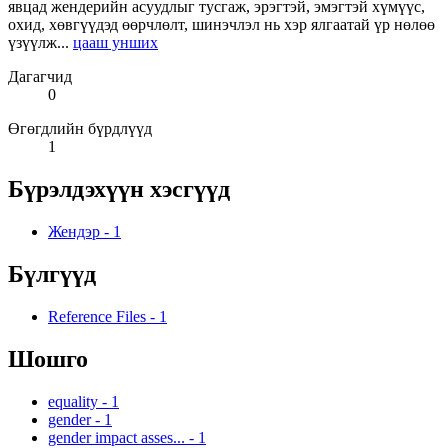
явцад жендерийн асуудлыг тусгаж, эрэгтэй, эмэгтэй хүмүүс,
охид, хөвгүүдэд өөрчлөлт, шинэчлэл нь хэр ялгаатай үр нөлөө
үзүүлж...
цааш унших
Дагагчид
0
Өгөгдлийн бүрдлүүд
1
Бүрэлдэхүүн хэсгүүд
Жендэр
-
1
Бүлгүүд
Reference Files
-
1
Шошго
equality
-
1
gender
-
1
gender impact asses...
-
1