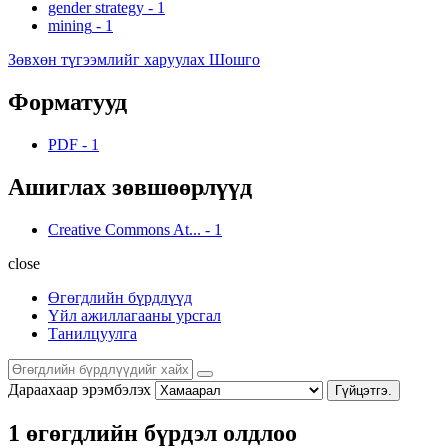
gender strategy
-
1
mining
-
1
Зөвхөн түгээмлийг харуулах Шошго
Форматууд
PDF
-
1
Ашиглах зөвшөөрлүүд
Creative Commons At...
-
1
close
Өгөгдлийн бүрдлүүд
Үйл ажиллагааны урсгал
Танилцуулга
Дараахаар эрэмбэлэх
Гүйцэтгэ.
1 өгөгдлийн бүрдэл олдлоо