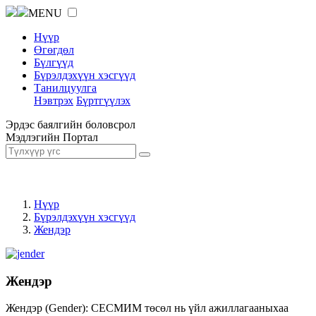
MENU
Нүүр
Өгөгдөл
Бүлгүүд
Бүрэлдэхүүн хэсгүүд
Танилцуулга
Нэвтрэх
Бүртгүүлэх
Эрдэс баялгийн боловсрол
Мэдлэгийн Портал
Нүүр
Бүрэлдэхүүн хэсгүүд
Жендэр
Жендэр
Жендэр (Gender): СЕСМИМ төсөл нь үйл ажиллагааныхаа