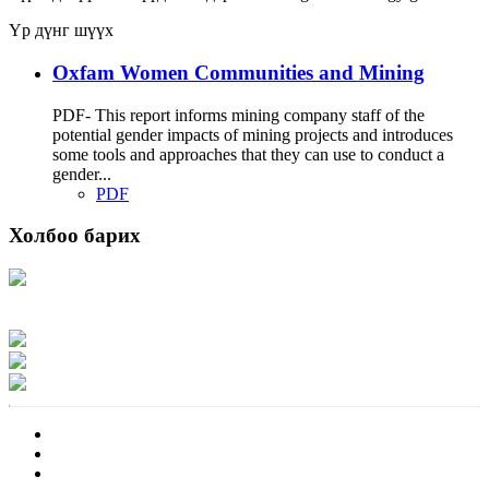
Үр дүнг шүүх
Oxfam Women Communities and Mining
PDF- This report informs mining company staff of the
potential gender impacts of mining projects and introduces
some tools and approaches that they can use to conduct a
gender...
PDF
Холбоо барих
Хаяг: Ашигт малтмал, газрын тосны газар, Монгол Улс, Улаанбаатар хот
15170, Чингэлтэй дүүрэг, Барилгачдын талбай-3, Засгийн газрын XII байр,
баруун жигүүр
Факс: 976-11-310370
Вэб админ: 976-51-263915
Цахим шуудан: info@mrpam.gov.mn