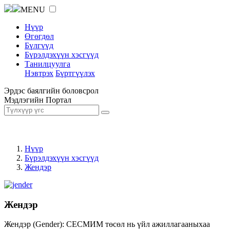
MENU
Нүүр
Өгөгдөл
Бүлгүүд
Бүрэлдэхүүн хэсгүүд
Танилцуулга
Нэвтрэх
Бүртгүүлэх
Эрдэс баялгийн боловсрол
Мэдлэгийн Портал
Нүүр
Бүрэлдэхүүн хэсгүүд
Жендэр
Жендэр
Жендэр (Gender): СЕСМИМ төсөл нь үйл ажиллагааныхаа