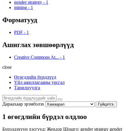
gender strategy
-
1
mining
-
1
Форматууд
PDF
-
1
Ашиглах зөвшөөрлүүд
Creative Commons At...
-
1
close
Өгөгдлийн бүрдлүүд
Үйл ажиллагааны урсгал
Танилцуулга
Дараахаар эрэмбэлэх
Гүйцэтгэ.
1 өгөгдлийн бүрдэл олдлоо
Бүрэлдэхүүн хэсгүүд:
Жендэр
Шошго:
gender strategy
gender