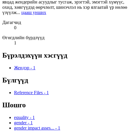
явцад жендерийн асуудлыг тусгаж, эрэгтэй, эмэгтэй хүмүүс,
охид, хөвгүүдэд өөрчлөлт, шинэчлэл нь хэр ялгаатай үр нөлөө
үзүүлж...
цааш унших
Дагагчид
0
Өгөгдлийн бүрдлүүд
1
Бүрэлдэхүүн хэсгүүд
Жендэр
-
1
Бүлгүүд
Reference Files
-
1
Шошго
equality
-
1
gender
-
1
gender impact asses...
-
1