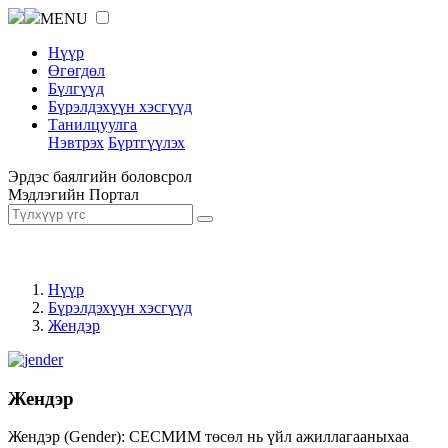
MENU
Нүүр
Өгөгдөл
Бүлгүүд
Бүрэлдэхүүн хэсгүүд
Танилцуулга
Нэвтрэх
Бүртгүүлэх
Эрдэс баялгийн боловсрол
Мэдлэгийн Портал
Нүүр
Бүрэлдэхүүн хэсгүүд
Жендэр
Жендэр
Жендэр (Gender): СЕСМИМ төсөл нь үйл ажиллагааныхаа