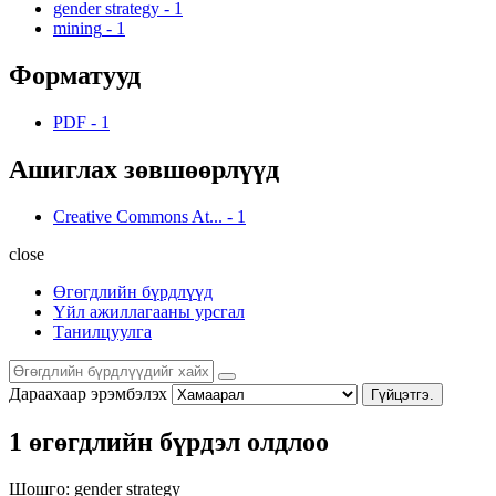
gender strategy
-
1
mining
-
1
Форматууд
PDF
-
1
Ашиглах зөвшөөрлүүд
Creative Commons At...
-
1
close
Өгөгдлийн бүрдлүүд
Үйл ажиллагааны урсгал
Танилцуулга
Дараахаар эрэмбэлэх
Гүйцэтгэ.
1 өгөгдлийн бүрдэл олдлоо
Шошго:
gender strategy