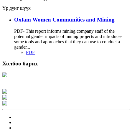
Үр дүнг шүүх
Oxfam Women Communities and Mining
PDF- This report informs mining company staff of the
potential gender impacts of mining projects and introduces
some tools and approaches that they can use to conduct a
gender...
PDF
Холбоо барих
Хаяг: Ашигт малтмал, газрын тосны газар, Монгол Улс, Улаанбаатар хот
15170, Чингэлтэй дүүрэг, Барилгачдын талбай-3, Засгийн газрын XII байр,
баруун жигүүр
Факс: 976-11-310370
Вэб админ: 976-51-263915
Цахим шуудан: info@mrpam.gov.mn