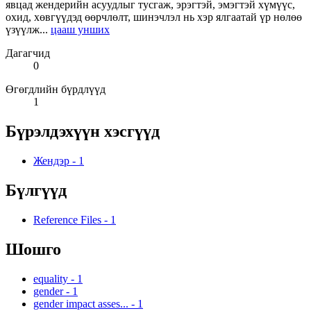
явцад жендерийн асуудлыг тусгаж, эрэгтэй, эмэгтэй хүмүүс,
охид, хөвгүүдэд өөрчлөлт, шинэчлэл нь хэр ялгаатай үр нөлөө
үзүүлж...
цааш унших
Дагагчид
0
Өгөгдлийн бүрдлүүд
1
Бүрэлдэхүүн хэсгүүд
Жендэр
-
1
Бүлгүүд
Reference Files
-
1
Шошго
equality
-
1
gender
-
1
gender impact asses...
-
1