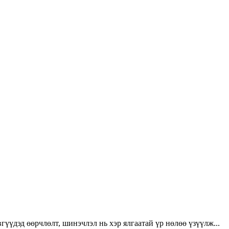
үүдэд өөрчлөлт, шинэчлэл нь хэр ялгаатай үр нөлөө үзүүлж...