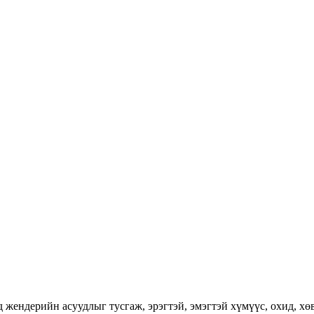
ендерийн асуудлыг тусгаж, эрэгтэй, эмэгтэй хүмүүс, охид, хөвг