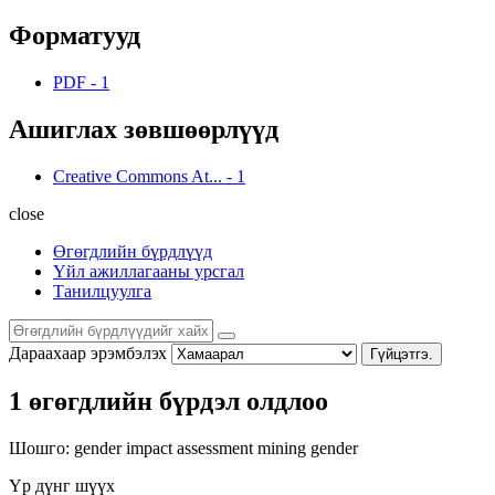
Форматууд
PDF
-
1
Ашиглах зөвшөөрлүүд
Creative Commons At...
-
1
close
Өгөгдлийн бүрдлүүд
Үйл ажиллагааны урсгал
Танилцуулга
Дараахаар эрэмбэлэх
Гүйцэтгэ.
1 өгөгдлийн бүрдэл олдлоо
Шошго:
gender impact assessment
mining
gender
Үр дүнг шүүх