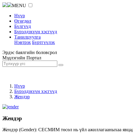
MENU
Нүүр
Өгөгдөл
Бүлгүүд
Бүрэлдэхүүн хэсгүүд
Танилцуулга
Нэвтрэх
Бүртгүүлэх
Эрдэс баялгийн боловсрол
Мэдлэгийн Портал
Нүүр
Бүрэлдэхүүн хэсгүүд
Жендэр
Жендэр
Жендэр (Gender): СЕСМИМ төсөл нь үйл ажиллагааныхаа явцад ж