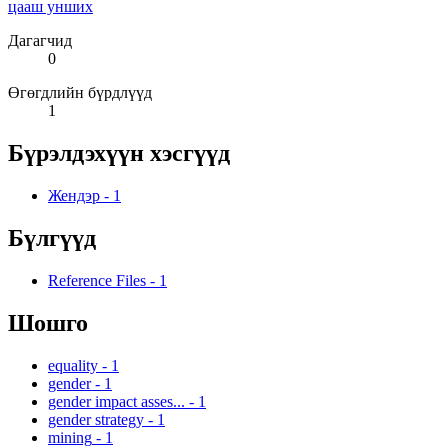
цааш унших
Дагагчид
0
Өгөгдлийн бүрдлүүд
1
Бүрэлдэхүүн хэсгүүд
Жендэр
-
1
Бүлгүүд
Reference Files
-
1
Шошго
equality
-
1
gender
-
1
gender impact asses...
-
1
gender strategy
-
1
mining
-
1