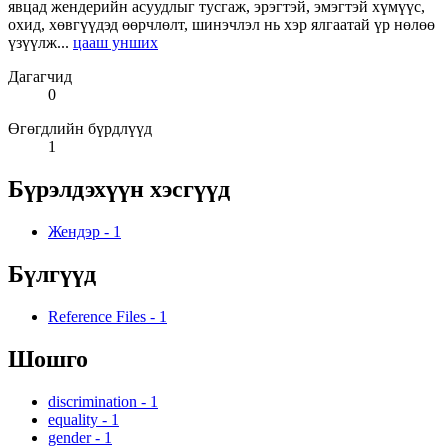
явцад жендерийн асуудлыг тусгаж, эрэгтэй, эмэгтэй хүмүүс,
охид, хөвгүүдэд өөрчлөлт, шинэчлэл нь хэр ялгаатай үр нөлөө
үзүүлж...
цааш унших
Дагагчид
0
Өгөгдлийн бүрдлүүд
1
Бүрэлдэхүүн хэсгүүд
Жендэр
-
1
Бүлгүүд
Reference Files
-
1
Шошго
discrimination
-
1
equality
-
1
gender
-
1