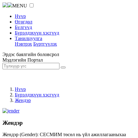
MENU
Нүүр
Өгөгдөл
Бүлгүүд
Бүрэлдэхүүн хэсгүүд
Танилцуулга
Нэвтрэх
Бүртгүүлэх
Эрдэс баялгийн боловсрол
Мэдлэгийн Портал
Нүүр
Бүрэлдэхүүн хэсгүүд
Жендэр
Жендэр
Жендэр (Gender): СЕСМИМ төсөл нь үйл ажиллагааныхаа