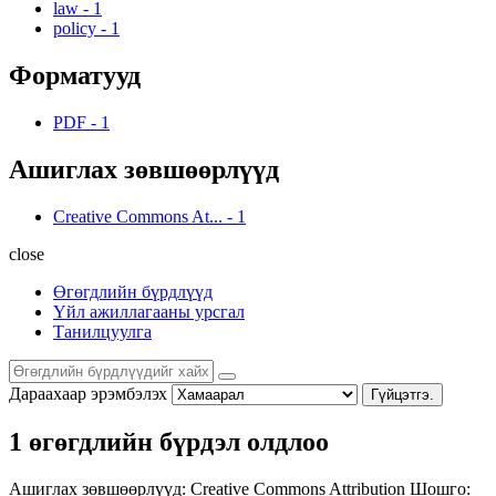
law
-
1
policy
-
1
Форматууд
PDF
-
1
Ашиглах зөвшөөрлүүд
Creative Commons At...
-
1
close
Өгөгдлийн бүрдлүүд
Үйл ажиллагааны урсгал
Танилцуулга
Дараахаар эрэмбэлэх
Гүйцэтгэ.
1 өгөгдлийн бүрдэл олдлоо
Ашиглах зөвшөөрлүүд:
Creative Commons Attribution
Шошго: