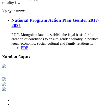
equality
law
Үр дүнг шүүх
National Program Action Plan Gender 2017-
2021
PDF- Mongolian law to establish the legal basis for the
creation of conditions to ensure gender equality in political,
legal, economic, social, cultural and family relations,...
PDF
Холбоо барих
Хаяг: Ашигт малтмал, газрын тосны газар, Монгол Улс, Улаанбаатар хот
15170, Чингэлтэй дүүрэг, Барилгачдын талбай-3, Засгийн газрын XII байр,
баруун жигүүр
Факс: 976-11-310370
Вэб админ: 976-51-263915
Цахим шуудан: info@mrpam.gov.mn