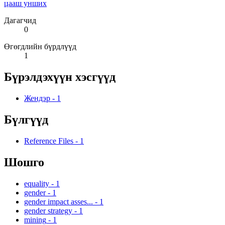
цааш унших
Дагагчид
0
Өгөгдлийн бүрдлүүд
1
Бүрэлдэхүүн хэсгүүд
Жендэр
-
1
Бүлгүүд
Reference Files
-
1
Шошго
equality
-
1
gender
-
1
gender impact asses...
-
1
gender strategy
-
1
mining
-
1