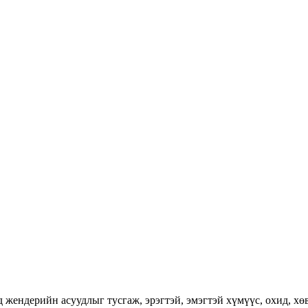
ендерийн асуудлыг тусгаж, эрэгтэй, эмэгтэй хүмүүс, охид, хөвг