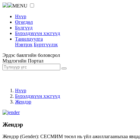
MENU
Нүүр
Өгөгдөл
Бүлгүүд
Бүрэлдэхүүн хэсгүүд
Танилцуулга
Нэвтрэх
Бүртгүүлэх
Эрдэс баялгийн боловсрол
Мэдлэгийн Портал
Нүүр
Бүрэлдэхүүн хэсгүүд
Жендэр
Жендэр
Жендэр (Gender): СЕСМИМ төсөл нь үйл ажиллагааныхаа явцад ж