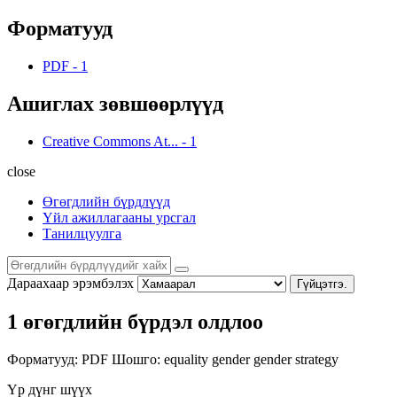
Форматууд
PDF
-
1
Ашиглах зөвшөөрлүүд
Creative Commons At...
-
1
close
Өгөгдлийн бүрдлүүд
Үйл ажиллагааны урсгал
Танилцуулга
Дараахаар эрэмбэлэх
Гүйцэтгэ.
1 өгөгдлийн бүрдэл олдлоо
Форматууд:
PDF
Шошго:
equality
gender
gender strategy
Үр дүнг шүүх