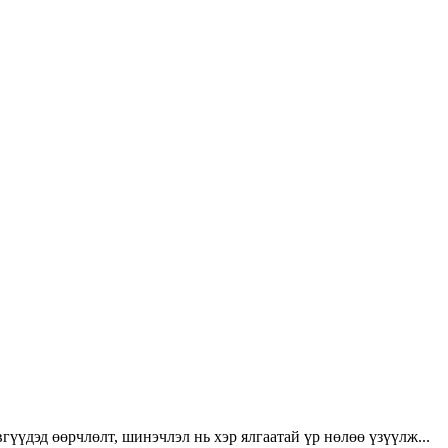
үүдэд өөрчлөлт, шинэчлэл нь хэр ялгаатай үр нөлөө үзүүлж...