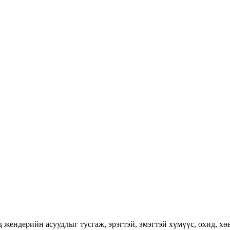
ендерийн асуудлыг тусгаж, эрэгтэй, эмэгтэй хүмүүс, охид, хөвг