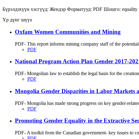
Бүрэлдэхүүн хэсгүүд:
Жендэр
Форматууд:
PDF
Шошго:
equality
Үр дүнг шүүх
Oxfam Women Communities and Mining
PDF- This report informs mining company staff of the potential
PDF
National Program Action Plan Gender 2017-202
PDF- Mongolian law to establish the legal basis for the creation o
PDF
Mongolia Gender Disparities in Labor Markets a
PDF- Mongolia has made strong progress on key gender-related 
PDF
Promoting Gender Equality in the Extractive Sec
PDF- A toolkit from the Canadian government- key issues to cons
PDF