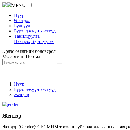
MENU
Нүүр
Өгөгдөл
Бүлгүүд
Бүрэлдэхүүн хэсгүүд
Танилцуулга
Нэвтрэх
Бүртгүүлэх
Эрдэс баялгийн боловсрол
Мэдлэгийн Портал
Нүүр
Бүрэлдэхүүн хэсгүүд
Жендэр
Жендэр
Жендэр (Gender): СЕСМИМ төсөл нь үйл ажиллагааныхаа явцад ж