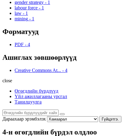
gender strategy
-
1
labour force
-
1
law
-
1
mining
-
1
Форматууд
PDF
-
4
Ашиглах зөвшөөрлүүд
Creative Commons At...
-
4
close
Өгөгдлийн бүрдлүүд
Үйл ажиллагааны урсгал
Танилцуулга
Дараахаар эрэмбэлэх
Гүйцэтгэ.
4-н өгөгдлийн бүрдэл олдлоо