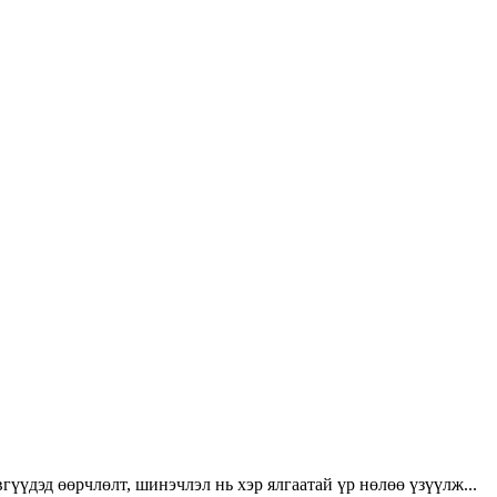
үүдэд өөрчлөлт, шинэчлэл нь хэр ялгаатай үр нөлөө үзүүлж...