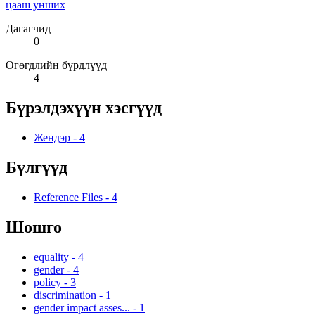
цааш унших
Дагагчид
0
Өгөгдлийн бүрдлүүд
4
Бүрэлдэхүүн хэсгүүд
Жендэр
-
4
Бүлгүүд
Reference Files
-
4
Шошго
equality
-
4
gender
-
4
policy
-
3
discrimination
-
1
gender impact asses...
-
1