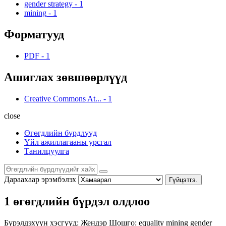
gender strategy
-
1
mining
-
1
Форматууд
PDF
-
1
Ашиглах зөвшөөрлүүд
Creative Commons At...
-
1
close
Өгөгдлийн бүрдлүүд
Үйл ажиллагааны урсгал
Танилцуулга
Дараахаар эрэмбэлэх
Гүйцэтгэ.
1 өгөгдлийн бүрдэл олдлоо
Бүрэлдэхүүн хэсгүүд:
Жендэр
Шошго:
equality
mining
gender