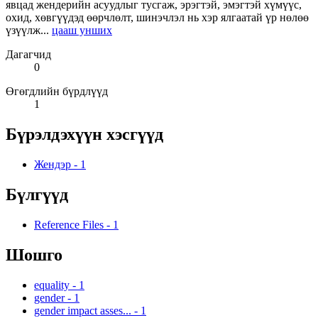
явцад жендерийн асуудлыг тусгаж, эрэгтэй, эмэгтэй хүмүүс,
охид, хөвгүүдэд өөрчлөлт, шинэчлэл нь хэр ялгаатай үр нөлөө
үзүүлж...
цааш унших
Дагагчид
0
Өгөгдлийн бүрдлүүд
1
Бүрэлдэхүүн хэсгүүд
Жендэр
-
1
Бүлгүүд
Reference Files
-
1
Шошго
equality
-
1
gender
-
1
gender impact asses...
-
1