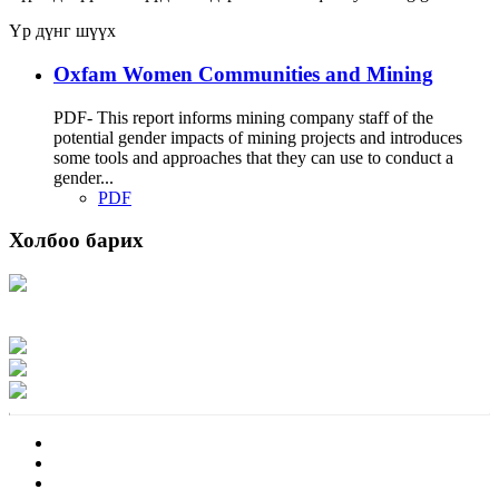
Үр дүнг шүүх
Oxfam Women Communities and Mining
PDF- This report informs mining company staff of the
potential gender impacts of mining projects and introduces
some tools and approaches that they can use to conduct a
gender...
PDF
Холбоо барих
Хаяг: Ашигт малтмал, газрын тосны газар, Монгол Улс, Улаанбаатар хот
15170, Чингэлтэй дүүрэг, Барилгачдын талбай-3, Засгийн газрын XII байр,
баруун жигүүр
Факс: 976-11-310370
Вэб админ: 976-51-263915
Цахим шуудан: info@mrpam.gov.mn