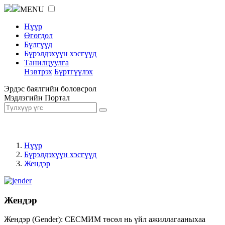
MENU
Нүүр
Өгөгдөл
Бүлгүүд
Бүрэлдэхүүн хэсгүүд
Танилцуулга
Нэвтрэх
Бүртгүүлэх
Эрдэс баялгийн боловсрол
Мэдлэгийн Портал
Нүүр
Бүрэлдэхүүн хэсгүүд
Жендэр
Жендэр
Жендэр (Gender): СЕСМИМ төсөл нь үйл ажиллагааныхаа