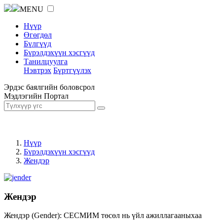
MENU
Нүүр
Өгөгдөл
Бүлгүүд
Бүрэлдэхүүн хэсгүүд
Танилцуулга
Нэвтрэх
Бүртгүүлэх
Эрдэс баялгийн боловсрол
Мэдлэгийн Портал
Нүүр
Бүрэлдэхүүн хэсгүүд
Жендэр
Жендэр
Жендэр (Gender): СЕСМИМ төсөл нь үйл ажиллагааныхаа