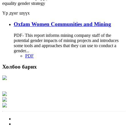
equality
gender strategy
Үр дүнг шүүх
Oxfam Women Communities and Mining
PDF- This report informs mining company staff of the
potential gender impacts of mining projects and introduces
some tools and approaches that they can use to conduct a
gender...
PDF
Холбоо барих
Хаяг: Ашигт малтмал, газрын тосны газар, Монгол Улс, Улаанбаатар хот
15170, Чингэлтэй дүүрэг, Барилгачдын талбай-3, Засгийн газрын XII байр,
баруун жигүүр
Факс: 976-11-310370
Вэб админ: 976-51-263915
Цахим шуудан: info@mrpam.gov.mn