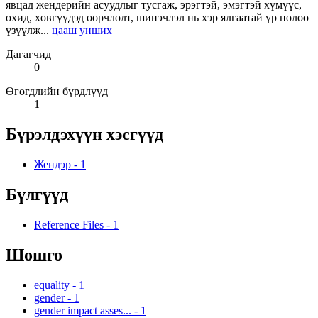
явцад жендерийн асуудлыг тусгаж, эрэгтэй, эмэгтэй хүмүүс,
охид, хөвгүүдэд өөрчлөлт, шинэчлэл нь хэр ялгаатай үр нөлөө
үзүүлж...
цааш унших
Дагагчид
0
Өгөгдлийн бүрдлүүд
1
Бүрэлдэхүүн хэсгүүд
Жендэр
-
1
Бүлгүүд
Reference Files
-
1
Шошго
equality
-
1
gender
-
1
gender impact asses...
-
1