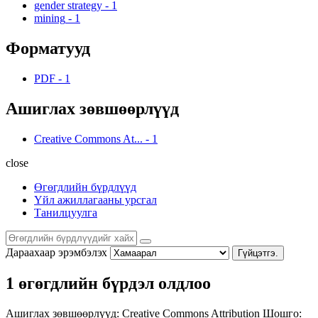
gender strategy
-
1
mining
-
1
Форматууд
PDF
-
1
Ашиглах зөвшөөрлүүд
Creative Commons At...
-
1
close
Өгөгдлийн бүрдлүүд
Үйл ажиллагааны урсгал
Танилцуулга
Дараахаар эрэмбэлэх
Гүйцэтгэ.
1 өгөгдлийн бүрдэл олдлоо
Ашиглах зөвшөөрлүүд:
Creative Commons Attribution
Шошго: