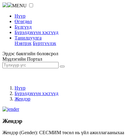
MENU
Нүүр
Өгөгдөл
Бүлгүүд
Бүрэлдэхүүн хэсгүүд
Танилцуулга
Нэвтрэх
Бүртгүүлэх
Эрдэс баялгийн боловсрол
Мэдлэгийн Портал
Нүүр
Бүрэлдэхүүн хэсгүүд
Жендэр
Жендэр
Жендэр (Gender): СЕСМИМ төсөл нь үйл ажиллагааныхаа