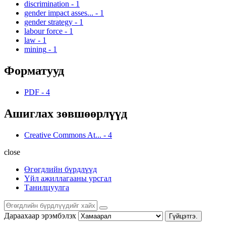
discrimination
-
1
gender impact asses...
-
1
gender strategy
-
1
labour force
-
1
law
-
1
mining
-
1
Форматууд
PDF
-
4
Ашиглах зөвшөөрлүүд
Creative Commons At...
-
4
close
Өгөгдлийн бүрдлүүд
Үйл ажиллагааны урсгал
Танилцуулга
Дараахаар эрэмбэлэх
Гүйцэтгэ.