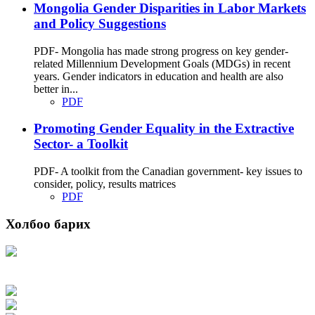
Mongolia Gender Disparities in Labor Markets
and Policy Suggestions
PDF- Mongolia has made strong progress on key gender-
related Millennium Development Goals (MDGs) in recent
years. Gender indicators in education and health are also
better in...
PDF
Promoting Gender Equality in the Extractive
Sector- a Toolkit
PDF- A toolkit from the Canadian government- key issues to
consider, policy, results matrices
PDF
Холбоо барих
Хаяг: Ашигт малтмал, газрын тосны газар, Монгол Улс, Улаанбаатар хот
15170, Чингэлтэй дүүрэг, Барилгачдын талбай-3, Засгийн газрын XII байр,
баруун жигүүр
Факс: 976-11-310370
Вэб админ: 976-51-263915