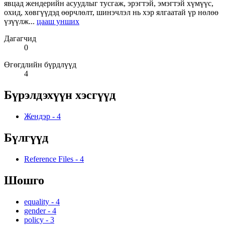
явцад жендерийн асуудлыг тусгаж, эрэгтэй, эмэгтэй хүмүүс,
охид, хөвгүүдэд өөрчлөлт, шинэчлэл нь хэр ялгаатай үр нөлөө
үзүүлж...
цааш унших
Дагагчид
0
Өгөгдлийн бүрдлүүд
4
Бүрэлдэхүүн хэсгүүд
Жендэр
-
4
Бүлгүүд
Reference Files
-
4
Шошго
equality
-
4
gender
-
4
policy
-
3