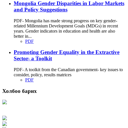
Mongolia Gender Disparities in Labor Markets
and Policy Suggestions
PDF- Mongolia has made strong progress on key gender-
related Millennium Development Goals (MDGs) in recent
years. Gender indicators in education and health are also
better in...
PDF
Promoting Gender Equality in the Extractive
Sector- a Toolkit
PDF- A toolkit from the Canadian government- key issues to
consider, policy, results matrices
PDF
Холбоо барих
Хаяг: Ашигт малтмал, газрын тосны газар, Монгол Улс, Улаанбаатар хот
15170, Чингэлтэй дүүрэг, Барилгачдын талбай-3, Засгийн газрын XII байр,
баруун жигүүр
Факс: 976-11-310370
Вэб админ: 976-51-263915