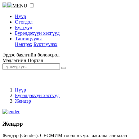
MENU
Нүүр
Өгөгдөл
Бүлгүүд
Бүрэлдэхүүн хэсгүүд
Танилцуулга
Нэвтрэх
Бүртгүүлэх
Эрдэс баялгийн боловсрол
Мэдлэгийн Портал
Нүүр
Бүрэлдэхүүн хэсгүүд
Жендэр
Жендэр
Жендэр (Gender): СЕСМИМ төсөл нь үйл ажиллагааныхаа