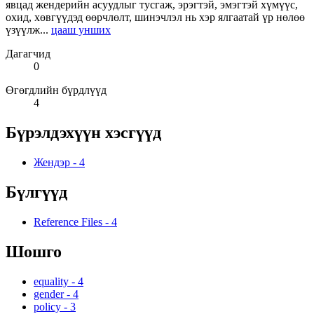
явцад жендерийн асуудлыг тусгаж, эрэгтэй, эмэгтэй хүмүүс,
охид, хөвгүүдэд өөрчлөлт, шинэчлэл нь хэр ялгаатай үр нөлөө
үзүүлж...
цааш унших
Дагагчид
0
Өгөгдлийн бүрдлүүд
4
Бүрэлдэхүүн хэсгүүд
Жендэр
-
4
Бүлгүүд
Reference Files
-
4
Шошго
equality
-
4
gender
-
4
policy
-
3