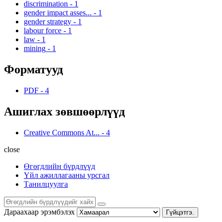
discrimination
-
1
gender impact asses...
-
1
gender strategy
-
1
labour force
-
1
law
-
1
mining
-
1
Форматууд
PDF
-
4
Ашиглах зөвшөөрлүүд
Creative Commons At...
-
4
close
Өгөгдлийн бүрдлүүд
Үйл ажиллагааны урсгал
Танилцуулга
Дараахаар эрэмбэлэх
Гүйцэтгэ.