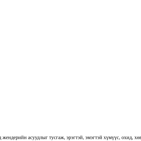
ендерийн асуудлыг тусгаж, эрэгтэй, эмэгтэй хүмүүс, охид, хөвг