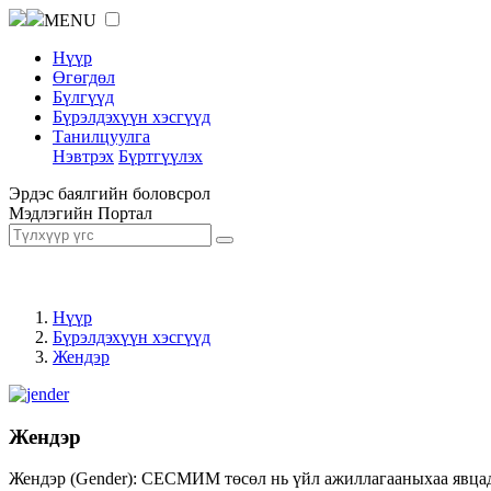
MENU
Нүүр
Өгөгдөл
Бүлгүүд
Бүрэлдэхүүн хэсгүүд
Танилцуулга
Нэвтрэх
Бүртгүүлэх
Эрдэс баялгийн боловсрол
Мэдлэгийн Портал
Нүүр
Бүрэлдэхүүн хэсгүүд
Жендэр
Жендэр
Жендэр (Gender): СЕСМИМ төсөл нь үйл ажиллагааныхаа явцад ж