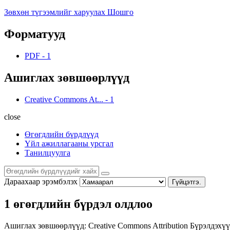
Зөвхөн түгээмлийг харуулах Шошго
Форматууд
PDF
-
1
Ашиглах зөвшөөрлүүд
Creative Commons At...
-
1
close
Өгөгдлийн бүрдлүүд
Үйл ажиллагааны урсгал
Танилцуулга
Дараахаар эрэмбэлэх
Гүйцэтгэ.
1 өгөгдлийн бүрдэл олдлоо
Ашиглах зөвшөөрлүүд:
Creative Commons Attribution
Бүрэлдэхүү