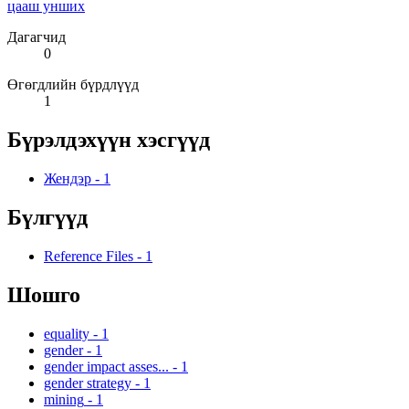
цааш унших
Дагагчид
0
Өгөгдлийн бүрдлүүд
1
Бүрэлдэхүүн хэсгүүд
Жендэр
-
1
Бүлгүүд
Reference Files
-
1
Шошго
equality
-
1
gender
-
1
gender impact asses...
-
1
gender strategy
-
1
mining
-
1