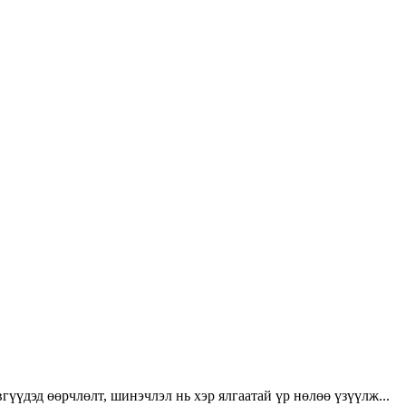
үүдэд өөрчлөлт, шинэчлэл нь хэр ялгаатай үр нөлөө үзүүлж...