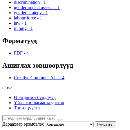
discrimination
-
1
gender impact asses...
-
1
gender strategy
-
1
labour force
-
1
law
-
1
mining
-
1
Форматууд
PDF
-
4
Ашиглах зөвшөөрлүүд
Creative Commons At...
-
4
close
Өгөгдлийн бүрдлүүд
Үйл ажиллагааны урсгал
Танилцуулга
Дараахаар эрэмбэлэх
Гүйцэтгэ.