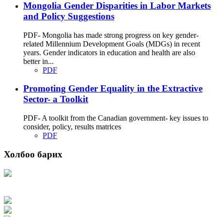
Mongolia Gender Disparities in Labor Markets
and Policy Suggestions
PDF- Mongolia has made strong progress on key gender-
related Millennium Development Goals (MDGs) in recent
years. Gender indicators in education and health are also
better in...
PDF
Promoting Gender Equality in the Extractive
Sector- a Toolkit
PDF- A toolkit from the Canadian government- key issues to
consider, policy, results matrices
PDF
Холбоо барих
Хаяг: Ашигт малтмал, газрын тосны газар, Монгол Улс, Улаанбаатар хот
15170, Чингэлтэй дүүрэг, Барилгачдын талбай-3, Засгийн газрын XII байр,
баруун жигүүр
Факс: 976-11-310370
Вэб админ: 976-51-263915