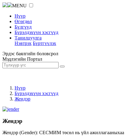
MENU
Нүүр
Өгөгдөл
Бүлгүүд
Бүрэлдэхүүн хэсгүүд
Танилцуулга
Нэвтрэх
Бүртгүүлэх
Эрдэс баялгийн боловсрол
Мэдлэгийн Портал
Нүүр
Бүрэлдэхүүн хэсгүүд
Жендэр
Жендэр
Жендэр (Gender): СЕСМИМ төсөл нь үйл ажиллагааныхаа