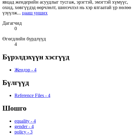
явцад жендерийн асуудлыг тусгаж, эрэгтэй, эмэгтэй хүмүүс,
охид, хөвгүүдэд өөрчлөлт, шинэчлэл нь хэр ялгаатай үр нөлөө
үзүүлж...
цааш унших
Дагагчид
0
Өгөгдлийн бүрдлүүд
4
Бүрэлдэхүүн хэсгүүд
Жендэр
-
4
Бүлгүүд
Reference Files
-
4
Шошго
equality
-
4
gender
-
4
policy
-
3