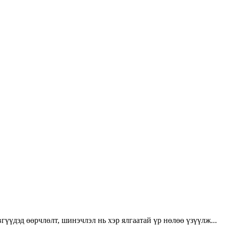
үүдэд өөрчлөлт, шинэчлэл нь хэр ялгаатай үр нөлөө үзүүлж...