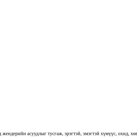
ендерийн асуудлыг тусгаж, эрэгтэй, эмэгтэй хүмүүс, охид, хөвг