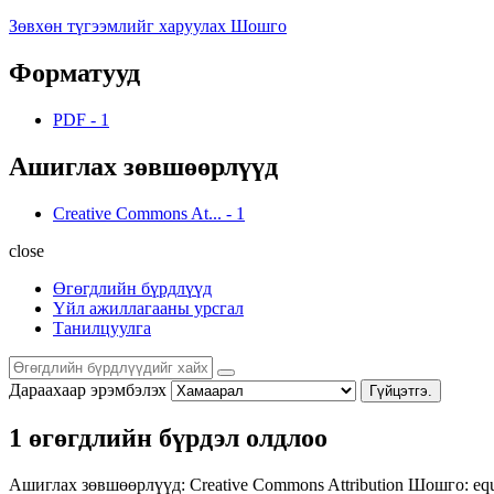
Зөвхөн түгээмлийг харуулах Шошго
Форматууд
PDF
-
1
Ашиглах зөвшөөрлүүд
Creative Commons At...
-
1
close
Өгөгдлийн бүрдлүүд
Үйл ажиллагааны урсгал
Танилцуулга
Дараахаар эрэмбэлэх
Гүйцэтгэ.
1 өгөгдлийн бүрдэл олдлоо
Ашиглах зөвшөөрлүүд:
Creative Commons Attribution
Шошго:
eq