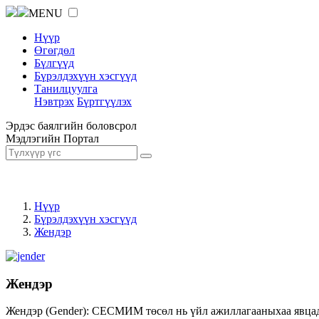
MENU
Нүүр
Өгөгдөл
Бүлгүүд
Бүрэлдэхүүн хэсгүүд
Танилцуулга
Нэвтрэх
Бүртгүүлэх
Эрдэс баялгийн боловсрол
Мэдлэгийн Портал
Нүүр
Бүрэлдэхүүн хэсгүүд
Жендэр
Жендэр
Жендэр (Gender): СЕСМИМ төсөл нь үйл ажиллагааныхаа явцад ж