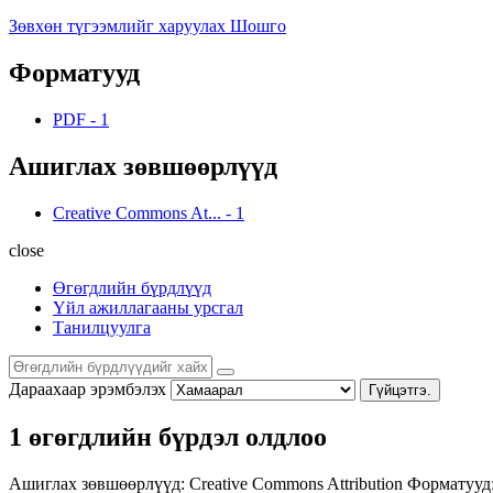
Зөвхөн түгээмлийг харуулах Шошго
Форматууд
PDF
-
1
Ашиглах зөвшөөрлүүд
Creative Commons At...
-
1
close
Өгөгдлийн бүрдлүүд
Үйл ажиллагааны урсгал
Танилцуулга
Дараахаар эрэмбэлэх
Гүйцэтгэ.
1 өгөгдлийн бүрдэл олдлоо
Ашиглах зөвшөөрлүүд:
Creative Commons Attribution
Форматууд