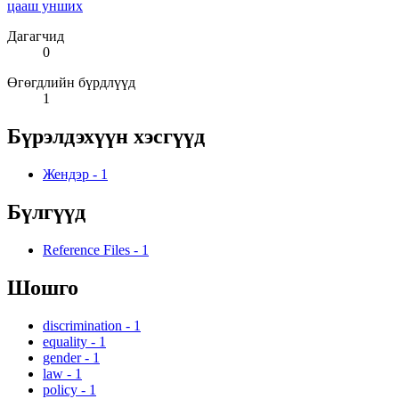
цааш унших
Дагагчид
0
Өгөгдлийн бүрдлүүд
1
Бүрэлдэхүүн хэсгүүд
Жендэр
-
1
Бүлгүүд
Reference Files
-
1
Шошго
discrimination
-
1
equality
-
1
gender
-
1
law
-
1
policy
-
1