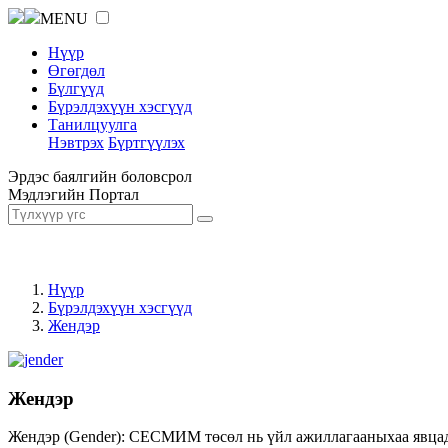
MENU
Нүүр
Өгөгдөл
Бүлгүүд
Бүрэлдэхүүн хэсгүүд
Танилцуулга
Нэвтрэх
Бүртгүүлэх
Эрдэс баялгийн боловсрол
Мэдлэгийн Портал
Нүүр
Бүрэлдэхүүн хэсгүүд
Жендэр
Жендэр
Жендэр (Gender): СЕСМИМ төсөл нь үйл ажиллагааныхаа явцад ж