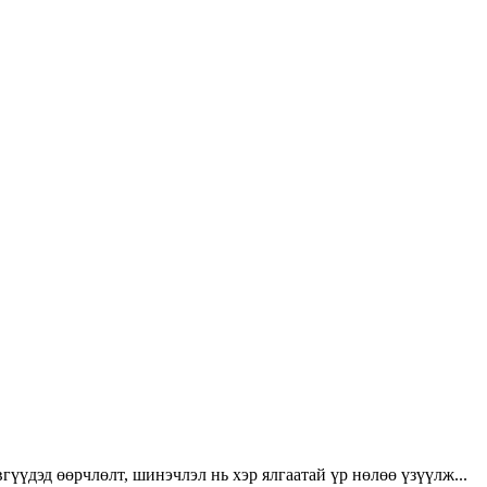
үүдэд өөрчлөлт, шинэчлэл нь хэр ялгаатай үр нөлөө үзүүлж...