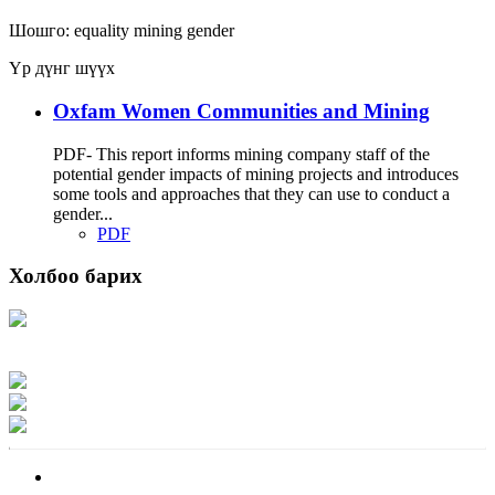
Шошго:
equality
mining
gender
Үр дүнг шүүх
Oxfam Women Communities and Mining
PDF- This report informs mining company staff of the
potential gender impacts of mining projects and introduces
some tools and approaches that they can use to conduct a
gender...
PDF
Холбоо барих
Хаяг: Ашигт малтмал, газрын тосны газар, Монгол Улс, Улаанбаатар хот
15170, Чингэлтэй дүүрэг, Барилгачдын талбай-3, Засгийн газрын XII байр,
баруун жигүүр
Факс: 976-11-310370
Вэб админ: 976-51-263915
Цахим шуудан: info@mrpam.gov.mn