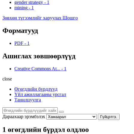
gender strategy
-
1
mining
-
1
Зөвхөн түгээмлийг харуулах Шошго
Форматууд
PDF
-
1
Ашиглах зөвшөөрлүүд
Creative Commons At...
-
1
close
Өгөгдлийн бүрдлүүд
Үйл ажиллагааны урсгал
Танилцуулга
Дараахаар эрэмбэлэх
Гүйцэтгэ.
1 өгөгдлийн бүрдэл олдлоо