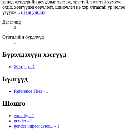
явцад жендерийн асуудлыг тусгаж, эрэгтэй, эмэгтэй хүмүүс,
охид, хөвгүүдэд өөрчлөлт, шинэчлэл нь хэр ялгаатай үр нөлөө
үзүүлж...
цааш унших
Дагагчид
0
Өгөгдлийн бүрдлүүд
1
Бүрэлдэхүүн хэсгүүд
Жендэр
-
1
Бүлгүүд
Reference Files
-
1
Шошго
equality
-
1
gender
-
1
gender impact asses...
-
1