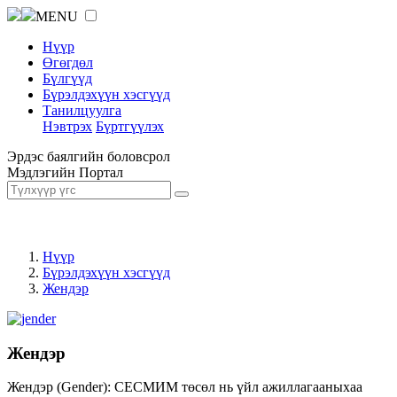
MENU
Нүүр
Өгөгдөл
Бүлгүүд
Бүрэлдэхүүн хэсгүүд
Танилцуулга
Нэвтрэх
Бүртгүүлэх
Эрдэс баялгийн боловсрол
Мэдлэгийн Портал
Нүүр
Бүрэлдэхүүн хэсгүүд
Жендэр
Жендэр
Жендэр (Gender): СЕСМИМ төсөл нь үйл ажиллагааныхаа