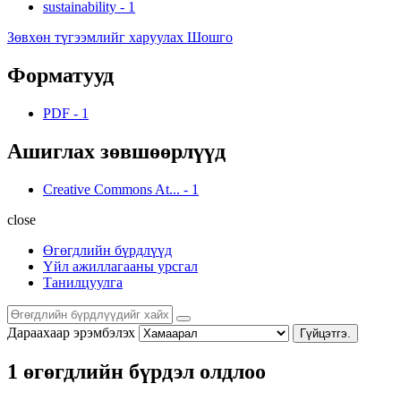
sustainability
-
1
Зөвхөн түгээмлийг харуулах Шошго
Форматууд
PDF
-
1
Ашиглах зөвшөөрлүүд
Creative Commons At...
-
1
close
Өгөгдлийн бүрдлүүд
Үйл ажиллагааны урсгал
Танилцуулга
Дараахаар эрэмбэлэх
Гүйцэтгэ.
1 өгөгдлийн бүрдэл олдлоо