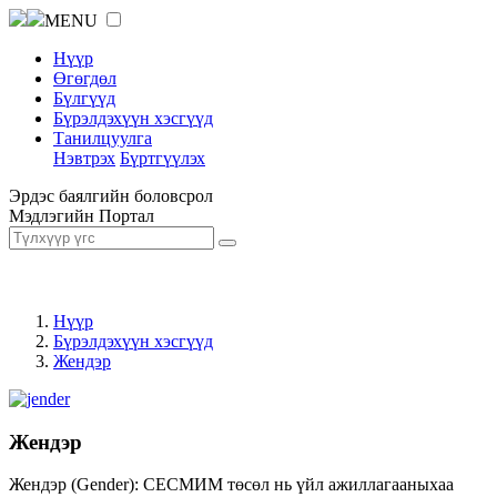
MENU
Нүүр
Өгөгдөл
Бүлгүүд
Бүрэлдэхүүн хэсгүүд
Танилцуулга
Нэвтрэх
Бүртгүүлэх
Эрдэс баялгийн боловсрол
Мэдлэгийн Портал
Нүүр
Бүрэлдэхүүн хэсгүүд
Жендэр
Жендэр
Жендэр (Gender): СЕСМИМ төсөл нь үйл ажиллагааныхаа