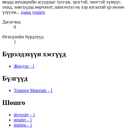
явцад жендерийн асуудлыг тусгаж, эрэгтэй, эмэгтэй хүмүүс,
охид, хөвгүүдэд өөрчлөлт, шинэчлэл нь хэр ялгаатай үр нөлөө
үзүүлж...
цааш унших
Дагагчид
0
Өгөгдлийн бүрдлүүд
1
Бүрэлдэхүүн хэсгүүд
Жендэр
-
1
Бүлгүүд
Training Materials
-
1
Шошго
diversity
-
1
gender
-
1
mining
-
1