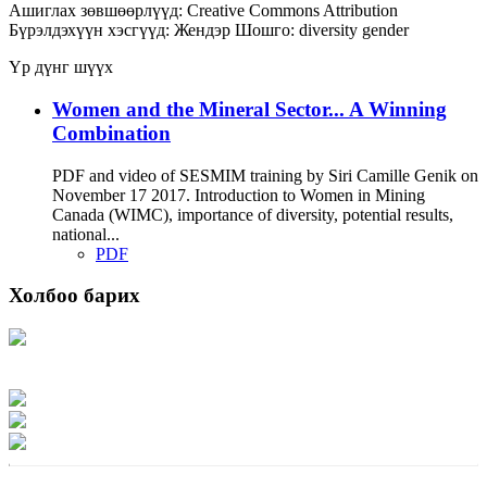
Ашиглах зөвшөөрлүүд:
Creative Commons Attribution
Бүрэлдэхүүн хэсгүүд:
Жендэр
Шошго:
diversity
gender
Үр дүнг шүүх
Women and the Mineral Sector... A Winning
Combination
PDF and video of SESMIM training by Siri Camille Genik on
November 17 2017. Introduction to Women in Mining
Canada (WIMC), importance of diversity, potential results,
national...
PDF
Холбоо барих
Хаяг: Ашигт малтмал, газрын тосны газар, Монгол Улс, Улаанбаатар хот
15170, Чингэлтэй дүүрэг, Барилгачдын талбай-3, Засгийн газрын XII байр,
баруун жигүүр
Факс: 976-11-310370
Вэб админ: 976-51-263915
Цахим шуудан: info@mrpam.gov.mn