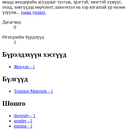
явцад жендерийн асуудлыг тусгаж, эрэгтэй, эмэгтэй хүмүүс,
охид, хөвгүүдэд өөрчлөлт, шинэчлэл нь хэр ялгаатай үр нөлөө
үзүүлж...
цааш унших
Дагагчид
0
Өгөгдлийн бүрдлүүд
1
Бүрэлдэхүүн хэсгүүд
Жендэр
-
1
Бүлгүүд
Training Materials
-
1
Шошго
diversity
-
1
gender
-
1
mining
-
1