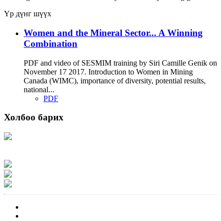
Үр дүнг шүүх
Women and the Mineral Sector... A Winning
Combination
PDF and video of SESMIM training by Siri Camille Genik on
November 17 2017. Introduction to Women in Mining
Canada (WIMC), importance of diversity, potential results,
national...
PDF
Холбоо барих
Хаяг: Ашигт малтмал, газрын тосны газар, Монгол Улс, Улаанбаатар хот
15170, Чингэлтэй дүүрэг, Барилгачдын талбай-3, Засгийн газрын XII байр,
баруун жигүүр
Факс: 976-11-310370
Вэб админ: 976-51-263915
Цахим шуудан: info@mrpam.gov.mn