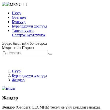
MENU
Нүүр
Өгөгдөл
Бүлгүүд
Бүрэлдэхүүн хэсгүүд
Танилцуулга
Нэвтрэх
Бүртгүүлэх
Эрдэс баялгийн боловсрол
Мэдлэгийн Портал
Нүүр
Бүрэлдэхүүн хэсгүүд
Жендэр
Жендэр
Жендэр (Gender): СЕСМИМ төсөл нь үйл ажиллагааныхаа