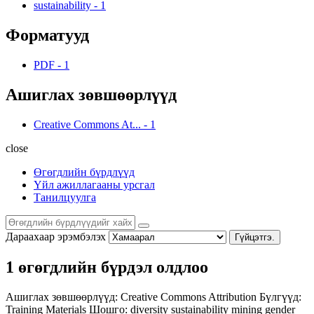
sustainability
-
1
Форматууд
PDF
-
1
Ашиглах зөвшөөрлүүд
Creative Commons At...
-
1
close
Өгөгдлийн бүрдлүүд
Үйл ажиллагааны урсгал
Танилцуулга
Дараахаар эрэмбэлэх
Гүйцэтгэ.
1 өгөгдлийн бүрдэл олдлоо
Ашиглах зөвшөөрлүүд:
Creative Commons Attribution
Бүлгүүд:
Training Materials
Шошго:
diversity
sustainability
mining
gender