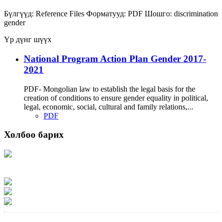
Бүлгүүд:
Reference Files
Форматууд:
PDF
Шошго:
discrimination
gender
Үр дүнг шүүх
National Program Action Plan Gender 2017-
2021
PDF- Mongolian law to establish the legal basis for the
creation of conditions to ensure gender equality in political,
legal, economic, social, cultural and family relations,...
PDF
Холбоо барих
Хаяг: Ашигт малтмал, газрын тосны газар, Монгол Улс, Улаанбаатар хот
15170, Чингэлтэй дүүрэг, Барилгачдын талбай-3, Засгийн газрын XII байр,
баруун жигүүр
Факс: 976-11-310370
Вэб админ: 976-51-263915
Цахим шуудан: info@mrpam.gov.mn