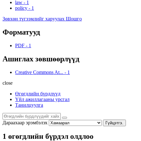
law
-
1
policy
-
1
Зөвхөн түгээмлийг харуулах Шошго
Форматууд
PDF
-
1
Ашиглах зөвшөөрлүүд
Creative Commons At...
-
1
close
Өгөгдлийн бүрдлүүд
Үйл ажиллагааны урсгал
Танилцуулга
Дараахаар эрэмбэлэх
Гүйцэтгэ.
1 өгөгдлийн бүрдэл олдлоо