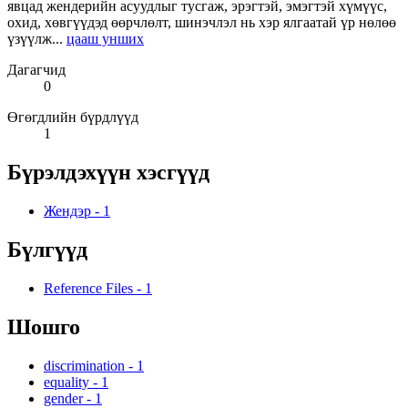
явцад жендерийн асуудлыг тусгаж, эрэгтэй, эмэгтэй хүмүүс,
охид, хөвгүүдэд өөрчлөлт, шинэчлэл нь хэр ялгаатай үр нөлөө
үзүүлж...
цааш унших
Дагагчид
0
Өгөгдлийн бүрдлүүд
1
Бүрэлдэхүүн хэсгүүд
Жендэр
-
1
Бүлгүүд
Reference Files
-
1
Шошго
discrimination
-
1
equality
-
1
gender
-
1