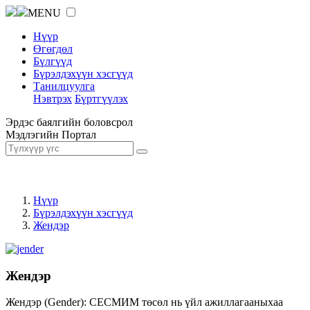
MENU
Нүүр
Өгөгдөл
Бүлгүүд
Бүрэлдэхүүн хэсгүүд
Танилцуулга
Нэвтрэх
Бүртгүүлэх
Эрдэс баялгийн боловсрол
Мэдлэгийн Портал
Нүүр
Бүрэлдэхүүн хэсгүүд
Жендэр
Жендэр
Жендэр (Gender): СЕСМИМ төсөл нь үйл ажиллагааныхаа