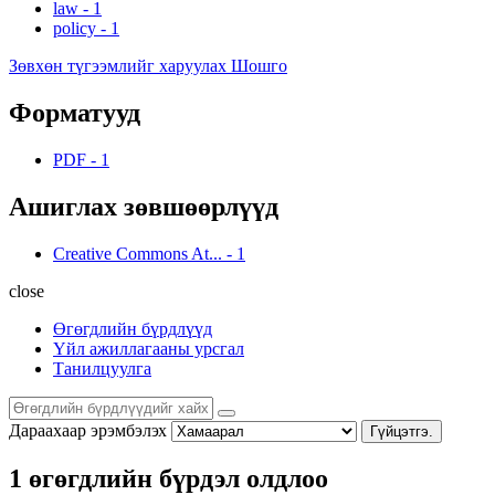
law
-
1
policy
-
1
Зөвхөн түгээмлийг харуулах Шошго
Форматууд
PDF
-
1
Ашиглах зөвшөөрлүүд
Creative Commons At...
-
1
close
Өгөгдлийн бүрдлүүд
Үйл ажиллагааны урсгал
Танилцуулга
Дараахаар эрэмбэлэх
Гүйцэтгэ.
1 өгөгдлийн бүрдэл олдлоо