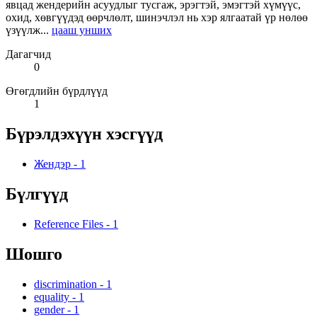
явцад жендерийн асуудлыг тусгаж, эрэгтэй, эмэгтэй хүмүүс,
охид, хөвгүүдэд өөрчлөлт, шинэчлэл нь хэр ялгаатай үр нөлөө
үзүүлж...
цааш унших
Дагагчид
0
Өгөгдлийн бүрдлүүд
1
Бүрэлдэхүүн хэсгүүд
Жендэр
-
1
Бүлгүүд
Reference Files
-
1
Шошго
discrimination
-
1
equality
-
1
gender
-
1