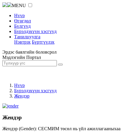
MENU
Нүүр
Өгөгдөл
Бүлгүүд
Бүрэлдэхүүн хэсгүүд
Танилцуулга
Нэвтрэх
Бүртгүүлэх
Эрдэс баялгийн боловсрол
Мэдлэгийн Портал
Нүүр
Бүрэлдэхүүн хэсгүүд
Жендэр
Жендэр
Жендэр (Gender): СЕСМИМ төсөл нь үйл ажиллагааныхаа