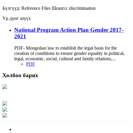
Бүлгүүд:
Reference Files
Шошго:
discrimination
Үр дүнг шүүх
National Program Action Plan Gender 2017-
2021
PDF- Mongolian law to establish the legal basis for the
creation of conditions to ensure gender equality in political,
legal, economic, social, cultural and family relations,...
PDF
Холбоо барих
Хаяг: Ашигт малтмал, газрын тосны газар, Монгол Улс, Улаанбаатар хот
15170, Чингэлтэй дүүрэг, Барилгачдын талбай-3, Засгийн газрын XII байр,
баруун жигүүр
Факс: 976-11-310370
Вэб админ: 976-51-263915
Цахим шуудан: info@mrpam.gov.mn