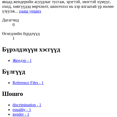
явцад жендерийн асуудлыг тусгаж, эрэгтэй, эмэгтэй хүмүүс,
охид, хөвгүүдэд өөрчлөлт, шинэчлэл нь хэр ялгаатай үр нөлөө
үзүүлж...
цааш унших
Дагагчид
0
Өгөгдлийн бүрдлүүд
1
Бүрэлдэхүүн хэсгүүд
Жендэр
-
1
Бүлгүүд
Reference Files
-
1
Шошго
discrimination
-
1
equality
-
1
gender
-
1