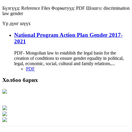
Бүлгүүд:
Reference Files
Форматууд:
PDF
Шошго:
discrimination
law
gender
Үр дүнг шүүх
National Program Action Plan Gender 2017-
2021
PDF- Mongolian law to establish the legal basis for the
creation of conditions to ensure gender equality in political,
legal, economic, social, cultural and family relations,...
PDF
Холбоо барих
Хаяг: Ашигт малтмал, газрын тосны газар, Монгол Улс, Улаанбаатар хот
15170, Чингэлтэй дүүрэг, Барилгачдын талбай-3, Засгийн газрын XII байр,
баруун жигүүр
Факс: 976-11-310370
Вэб админ: 976-51-263915
Цахим шуудан: info@mrpam.gov.mn