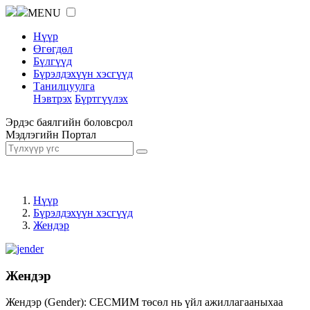
MENU
Нүүр
Өгөгдөл
Бүлгүүд
Бүрэлдэхүүн хэсгүүд
Танилцуулга
Нэвтрэх
Бүртгүүлэх
Эрдэс баялгийн боловсрол
Мэдлэгийн Портал
Нүүр
Бүрэлдэхүүн хэсгүүд
Жендэр
Жендэр
Жендэр (Gender): СЕСМИМ төсөл нь үйл ажиллагааныхаа