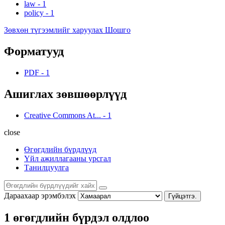
law
-
1
policy
-
1
Зөвхөн түгээмлийг харуулах Шошго
Форматууд
PDF
-
1
Ашиглах зөвшөөрлүүд
Creative Commons At...
-
1
close
Өгөгдлийн бүрдлүүд
Үйл ажиллагааны урсгал
Танилцуулга
Дараахаар эрэмбэлэх
Гүйцэтгэ.
1 өгөгдлийн бүрдэл олдлоо