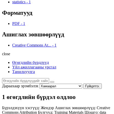
statistics
-
1
Форматууд
PDF
-
1
Ашиглах зөвшөөрлүүд
Creative Commons At...
-
1
close
Өгөгдлийн бүрдлүүд
Үйл ажиллагааны урсгал
Танилцуулга
Дараахаар эрэмбэлэх
Гүйцэтгэ.
1 өгөгдлийн бүрдэл олдлоо
Бүрэлдэхүүн хэсгүүд:
Жендэр
Ашиглах зөвшөөрлүүд:
Creative
Commons Attribution
Бүлгүүд:
Training Materials
Шошго:
data