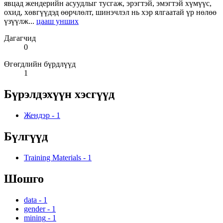
явцад жендерийн асуудлыг тусгаж, эрэгтэй, эмэгтэй хүмүүс,
охид, хөвгүүдэд өөрчлөлт, шинэчлэл нь хэр ялгаатай үр нөлөө
үзүүлж...
цааш унших
Дагагчид
0
Өгөгдлийн бүрдлүүд
1
Бүрэлдэхүүн хэсгүүд
Жендэр
-
1
Бүлгүүд
Training Materials
-
1
Шошго
data
-
1
gender
-
1
mining
-
1