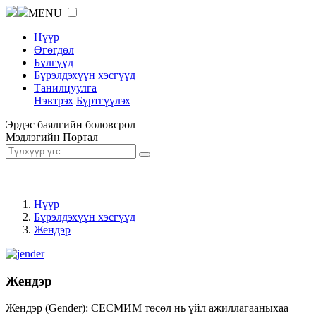
MENU
Нүүр
Өгөгдөл
Бүлгүүд
Бүрэлдэхүүн хэсгүүд
Танилцуулга
Нэвтрэх
Бүртгүүлэх
Эрдэс баялгийн боловсрол
Мэдлэгийн Портал
Нүүр
Бүрэлдэхүүн хэсгүүд
Жендэр
Жендэр
Жендэр (Gender): СЕСМИМ төсөл нь үйл ажиллагааныхаа