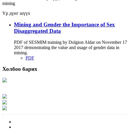
mining
Үр дүнг шүүх
Mining and Gender the Importance of Sex
Disaggregated Data
PDF of SESMIM training by Dolgion Aldar on November 17
2017 demonstrating the value and usage of gender data in
mining.
PDF
Холбоо барих
Хаяг: Ашигт малтмал, газрын тосны газар, Монгол Улс, Улаанбаатар хот
15170, Чингэлтэй дүүрэг, Барилгачдын талбай-3, Засгийн газрын XII байр,
баруун жигүүр
Факс: 976-11-310370
Вэб админ: 976-51-263915
Цахим шуудан: info@mrpam.gov.mn