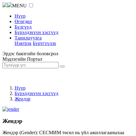
MENU
Нүүр
Өгөгдөл
Бүлгүүд
Бүрэлдэхүүн хэсгүүд
Танилцуулга
Нэвтрэх
Бүртгүүлэх
Эрдэс баялгийн боловсрол
Мэдлэгийн Портал
Нүүр
Бүрэлдэхүүн хэсгүүд
Жендэр
Жендэр
Жендэр (Gender): СЕСМИМ төсөл нь үйл ажиллагааныхаа