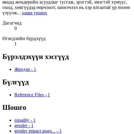
явцад жендерийн асуудлыг тусгаж, эрэгтэй, эмэгтэй хүмүүс,
охид, хөвгүүдэд өөрчлөлт, шинэчлэл нь хэр ялгаатай үр нөлөө
үзүүлж...
цааш унших
Дагагчид
0
Өгөгдлийн бүрдлүүд
1
Бүрэлдэхүүн хэсгүүд
Жендэр
-
1
Бүлгүүд
Reference Files
-
1
Шошго
equality
-
1
gender
-
1
gender impact asses...
-
1