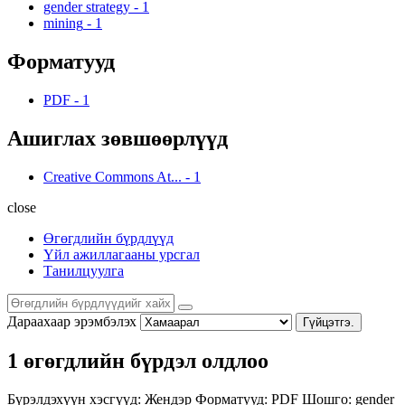
gender strategy
-
1
mining
-
1
Форматууд
PDF
-
1
Ашиглах зөвшөөрлүүд
Creative Commons At...
-
1
close
Өгөгдлийн бүрдлүүд
Үйл ажиллагааны урсгал
Танилцуулга
Дараахаар эрэмбэлэх
Гүйцэтгэ.
1 өгөгдлийн бүрдэл олдлоо
Бүрэлдэхүүн хэсгүүд:
Жендэр
Форматууд:
PDF
Шошго:
gender