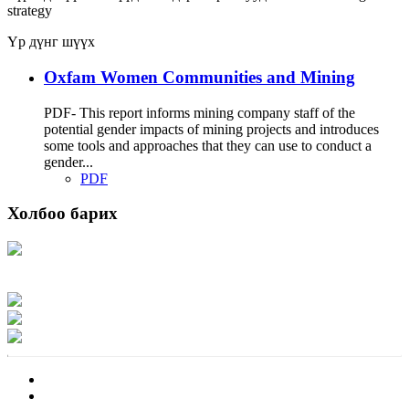
strategy
Үр дүнг шүүх
Oxfam Women Communities and Mining
PDF- This report informs mining company staff of the
potential gender impacts of mining projects and introduces
some tools and approaches that they can use to conduct a
gender...
PDF
Холбоо барих
Хаяг: Ашигт малтмал, газрын тосны газар, Монгол Улс, Улаанбаатар хот
15170, Чингэлтэй дүүрэг, Барилгачдын талбай-3, Засгийн газрын XII байр,
баруун жигүүр
Факс: 976-11-310370
Вэб админ: 976-51-263915
Цахим шуудан: info@mrpam.gov.mn