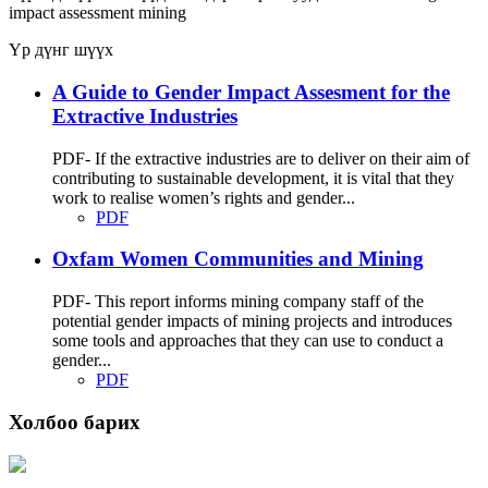
impact assessment
mining
Үр дүнг шүүх
A Guide to Gender Impact Assesment for the
Extractive Industries
PDF- If the extractive industries are to deliver on their aim of
contributing to sustainable development, it is vital that they
work to realise women’s rights and gender...
PDF
Oxfam Women Communities and Mining
PDF- This report informs mining company staff of the
potential gender impacts of mining projects and introduces
some tools and approaches that they can use to conduct a
gender...
PDF
Холбоо барих
Хаяг: Ашигт малтмал, газрын тосны газар, Монгол Улс, Улаанбаатар хот
15170, Чингэлтэй дүүрэг, Барилгачдын талбай-3, Засгийн газрын XII байр,