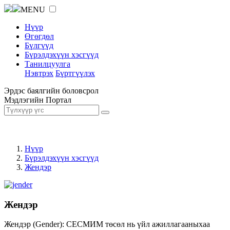
MENU
Нүүр
Өгөгдөл
Бүлгүүд
Бүрэлдэхүүн хэсгүүд
Танилцуулга
Нэвтрэх
Бүртгүүлэх
Эрдэс баялгийн боловсрол
Мэдлэгийн Портал
Нүүр
Бүрэлдэхүүн хэсгүүд
Жендэр
Жендэр
Жендэр (Gender): СЕСМИМ төсөл нь үйл ажиллагааныхаа