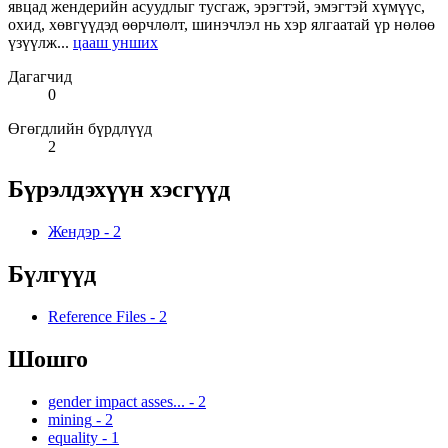
явцад жендерийн асуудлыг тусгаж, эрэгтэй, эмэгтэй хүмүүс,
охид, хөвгүүдэд өөрчлөлт, шинэчлэл нь хэр ялгаатай үр нөлөө
үзүүлж...
цааш унших
Дагагчид
0
Өгөгдлийн бүрдлүүд
2
Бүрэлдэхүүн хэсгүүд
Жендэр
-
2
Бүлгүүд
Reference Files
-
2
Шошго
gender impact asses...
-
2
mining
-
2
equality
-
1