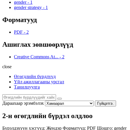
gender
-
1
gender strategy
-
1
Форматууд
PDF
-
2
Ашиглах зөвшөөрлүүд
Creative Commons At...
-
2
close
Өгөгдлийн бүрдлүүд
Үйл ажиллагааны урсгал
Танилцуулга
Дараахаар эрэмбэлэх
Гүйцэтгэ.
2-н өгөгдлийн бүрдэл олдлоо
Бүрэлдэхүүн хэсгүүд:
Жендэр
Форматууд:
PDF
Шошго:
gender