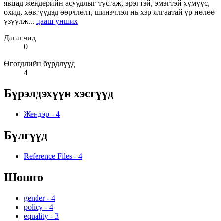
явцад жендерийн асуудлыг тусгаж, эрэгтэй, эмэгтэй хүмүүс,
охид, хөвгүүдэд өөрчлөлт, шинэчлэл нь хэр ялгаатай үр нөлөө
үзүүлж...
цааш унших
Дагагчид
0
Өгөгдлийн бүрдлүүд
4
Бүрэлдэхүүн хэсгүүд
Жендэр
-
4
Бүлгүүд
Reference Files
-
4
Шошго
gender
-
4
policy
-
4
equality
-
3