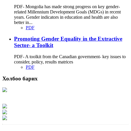
PDF- Mongolia has made strong progress on key gender-
related Millennium Development Goals (MDGs) in recent
years. Gender indicators in education and health are also
better in...
PDF
Promoting Gender Equality in the Extractive
Sector- a Toolkit
PDF- A toolkit from the Canadian government- key issues to
consider, policy, results matrices
PDF
Холбоо барих
Хаяг: Ашигт малтмал, газрын тосны газар, Монгол Улс, Улаанбаатар хот
15170, Чингэлтэй дүүрэг, Барилгачдын талбай-3, Засгийн газрын XII байр,
баруун жигүүр
Факс: 976-11-310370
Вэб админ: 976-51-263915
Цахим шуудан: info@mrpam.gov.mn