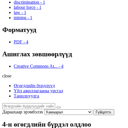
discrimination
-
1
labour force
-
1
law
-
1
mining
-
1
Форматууд
PDF
-
4
Ашиглах зөвшөөрлүүд
Creative Commons At...
-
4
close
Өгөгдлийн бүрдлүүд
Үйл ажиллагааны урсгал
Танилцуулга
Дараахаар эрэмбэлэх
Гүйцэтгэ.
4-н өгөгдлийн бүрдэл олдлоо