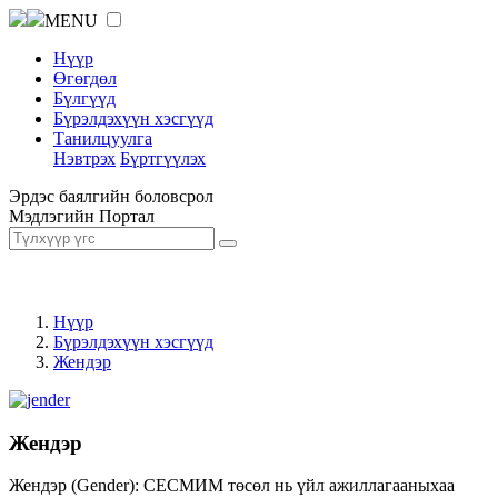
MENU
Нүүр
Өгөгдөл
Бүлгүүд
Бүрэлдэхүүн хэсгүүд
Танилцуулга
Нэвтрэх
Бүртгүүлэх
Эрдэс баялгийн боловсрол
Мэдлэгийн Портал
Нүүр
Бүрэлдэхүүн хэсгүүд
Жендэр
Жендэр
Жендэр (Gender): СЕСМИМ төсөл нь үйл ажиллагааныхаа