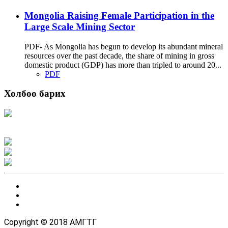
Mongolia Raising Female Participation in the
Large Scale Mining Sector
PDF- As Mongolia has begun to develop its abundant mineral
resources over the past decade, the share of mining in gross
domestic product (GDP) has more than tripled to around 20...
PDF
Холбоо барих
Хаяг: Ашигт малтмал, газрын тосны газар, Монгол Улс, Улаанбаатар хот
15170, Чингэлтэй дүүрэг, Барилгачдын талбай-3, Засгийн газрын XII байр,
баруун жигүүр
Факс: 976-11-310370
Вэб админ: 976-51-263915
Цахим шуудан: info@mrpam.gov.mn
Copyright © 2018 АМГТГ