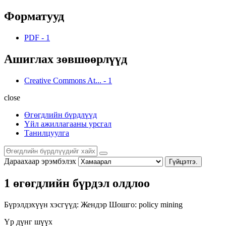
Форматууд
PDF
-
1
Ашиглах зөвшөөрлүүд
Creative Commons At...
-
1
close
Өгөгдлийн бүрдлүүд
Үйл ажиллагааны урсгал
Танилцуулга
Дараахаар эрэмбэлэх
Гүйцэтгэ.
1 өгөгдлийн бүрдэл олдлоо
Бүрэлдэхүүн хэсгүүд:
Жендэр
Шошго:
policy
mining
Үр дүнг шүүх