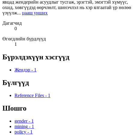
явцад жендерийн асуудлыг тусгаж, эрэгтэй, эмэгтэй хүмүүс,
охид, хөвгүүдэд өөрчлөлт, шинэчлэл нь хэр ялгаатай үр нөлөө
үзүүлж...
цааш унших
Дагагчид
0
Өгөгдлийн бүрдлүүд
1
Бүрэлдэхүүн хэсгүүд
Жендэр
-
1
Бүлгүүд
Reference Files
-
1
Шошго
gender
-
1
mining
-
1
policy
-
1