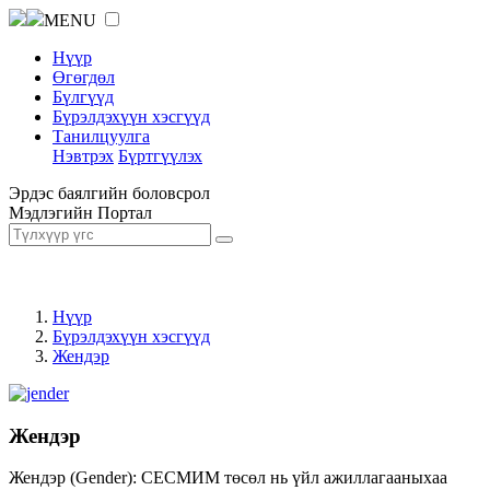
MENU
Нүүр
Өгөгдөл
Бүлгүүд
Бүрэлдэхүүн хэсгүүд
Танилцуулга
Нэвтрэх
Бүртгүүлэх
Эрдэс баялгийн боловсрол
Мэдлэгийн Портал
Нүүр
Бүрэлдэхүүн хэсгүүд
Жендэр
Жендэр
Жендэр (Gender): СЕСМИМ төсөл нь үйл ажиллагааныхаа