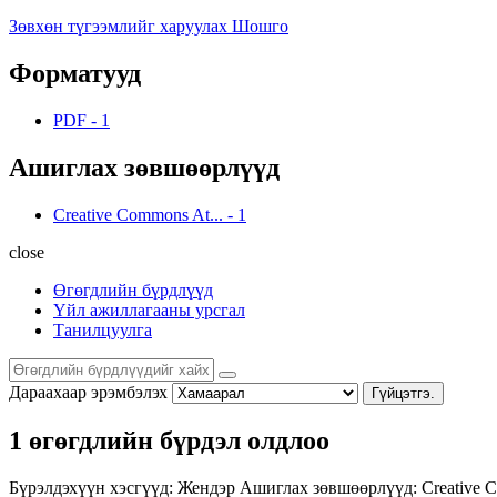
Зөвхөн түгээмлийг харуулах Шошго
Форматууд
PDF
-
1
Ашиглах зөвшөөрлүүд
Creative Commons At...
-
1
close
Өгөгдлийн бүрдлүүд
Үйл ажиллагааны урсгал
Танилцуулга
Дараахаар эрэмбэлэх
Гүйцэтгэ.
1 өгөгдлийн бүрдэл олдлоо
Бүрэлдэхүүн хэсгүүд:
Жендэр
Ашиглах зөвшөөрлүүд:
Creative 