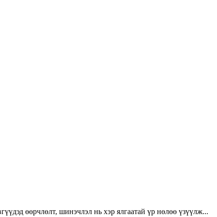
үүдэд өөрчлөлт, шинэчлэл нь хэр ялгаатай үр нөлөө үзүүлж...