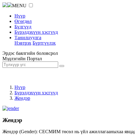
MENU
Нүүр
Өгөгдөл
Бүлгүүд
Бүрэлдэхүүн хэсгүүд
Танилцуулга
Нэвтрэх
Бүртгүүлэх
Эрдэс баялгийн боловсрол
Мэдлэгийн Портал
Нүүр
Бүрэлдэхүүн хэсгүүд
Жендэр
Жендэр
Жендэр (Gender): СЕСМИМ төсөл нь үйл ажиллагааныхаа явцад ж