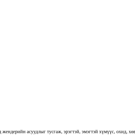
ендерийн асуудлыг тусгаж, эрэгтэй, эмэгтэй хүмүүс, охид, хөвг