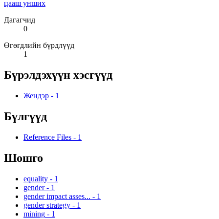
цааш унших
Дагагчид
0
Өгөгдлийн бүрдлүүд
1
Бүрэлдэхүүн хэсгүүд
Жендэр
-
1
Бүлгүүд
Reference Files
-
1
Шошго
equality
-
1
gender
-
1
gender impact asses...
-
1
gender strategy
-
1
mining
-
1