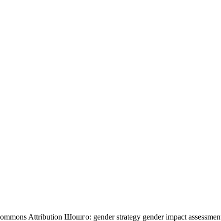
Commons Attribution
Шошго:
gender strategy
gender impact assessme