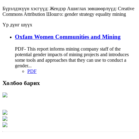
Бүрэлдэхүүн хэсгүүд:
Жендэр
Ашиглах зөвшөөрлүүд:
Creative
Commons Attribution
Шошго:
gender strategy
equality
mining
Үр дүнг шүүх
Oxfam Women Communities and Mining
PDF- This report informs mining company staff of the
potential gender impacts of mining projects and introduces
some tools and approaches that they can use to conduct a
gender...
PDF
Холбоо барих
Хаяг: Ашигт малтмал, газрын тосны газар, Монгол Улс, Улаанбаатар хот
15170, Чингэлтэй дүүрэг, Барилгачдын талбай-3, Засгийн газрын XII байр,
баруун жигүүр
Факс: 976-11-310370
Вэб админ: 976-51-263915
Цахим шуудан: info@mrpam.gov.mn