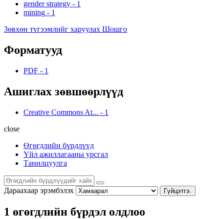
gender strategy
-
1
mining
-
1
Зөвхөн түгээмлийг харуулах Шошго
Форматууд
PDF
-
1
Ашиглах зөвшөөрлүүд
Creative Commons At...
-
1
close
Өгөгдлийн бүрдлүүд
Үйл ажиллагааны урсгал
Танилцуулга
Дараахаар эрэмбэлэх
Гүйцэтгэ.
1 өгөгдлийн бүрдэл олдлоо