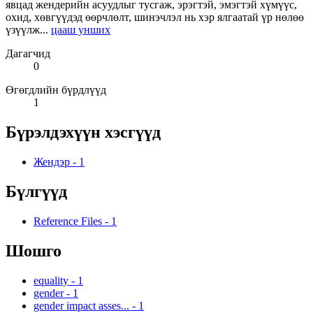
явцад жендерийн асуудлыг тусгаж, эрэгтэй, эмэгтэй хүмүүс,
охид, хөвгүүдэд өөрчлөлт, шинэчлэл нь хэр ялгаатай үр нөлөө
үзүүлж...
цааш унших
Дагагчид
0
Өгөгдлийн бүрдлүүд
1
Бүрэлдэхүүн хэсгүүд
Жендэр
-
1
Бүлгүүд
Reference Files
-
1
Шошго
equality
-
1
gender
-
1
gender impact asses...
-
1