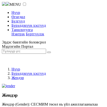
MENU
Нүүр
Өгөгдөл
Бүлгүүд
Бүрэлдэхүүн хэсгүүд
Танилцуулга
Нэвтрэх
Бүртгүүлэх
Эрдэс баялгийн боловсрол
Мэдлэгийн Портал
Нүүр
Бүрэлдэхүүн хэсгүүд
Жендэр
Жендэр
Жендэр (Gender): СЕСМИМ төсөл нь үйл ажиллагааныхаа