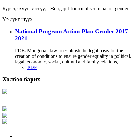
Бүрэлдэхүүн хэсгүүд:
Жендэр
Шошго:
discrimination
gender
Үр дүнг шүүх
National Program Action Plan Gender 2017-
2021
PDF- Mongolian law to establish the legal basis for the
creation of conditions to ensure gender equality in political,
legal, economic, social, cultural and family relations,...
PDF
Холбоо барих
Хаяг: Ашигт малтмал, газрын тосны газар, Монгол Улс, Улаанбаатар хот
15170, Чингэлтэй дүүрэг, Барилгачдын талбай-3, Засгийн газрын XII байр,
баруун жигүүр
Факс: 976-11-310370
Вэб админ: 976-51-263915
Цахим шуудан: info@mrpam.gov.mn