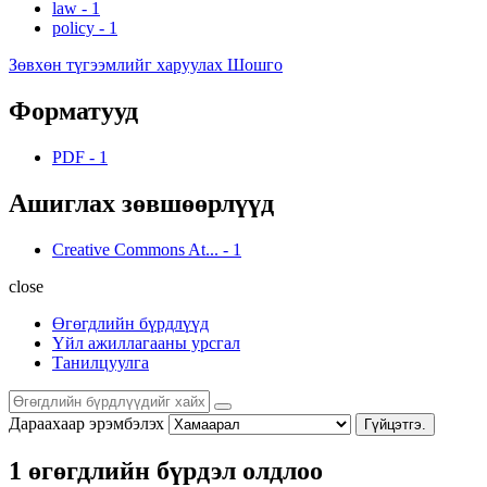
law
-
1
policy
-
1
Зөвхөн түгээмлийг харуулах Шошго
Форматууд
PDF
-
1
Ашиглах зөвшөөрлүүд
Creative Commons At...
-
1
close
Өгөгдлийн бүрдлүүд
Үйл ажиллагааны урсгал
Танилцуулга
Дараахаар эрэмбэлэх
Гүйцэтгэ.
1 өгөгдлийн бүрдэл олдлоо