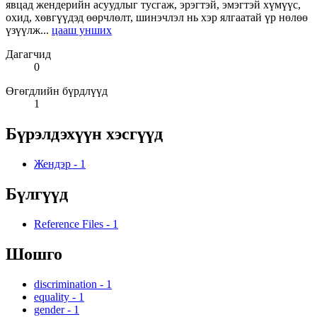
явцад жендерийн асуудлыг тусгаж, эрэгтэй, эмэгтэй хүмүүс,
охид, хөвгүүдэд өөрчлөлт, шинэчлэл нь хэр ялгаатай үр нөлөө
үзүүлж...
цааш унших
Дагагчид
0
Өгөгдлийн бүрдлүүд
1
Бүрэлдэхүүн хэсгүүд
Жендэр
-
1
Бүлгүүд
Reference Files
-
1
Шошго
discrimination
-
1
equality
-
1
gender
-
1