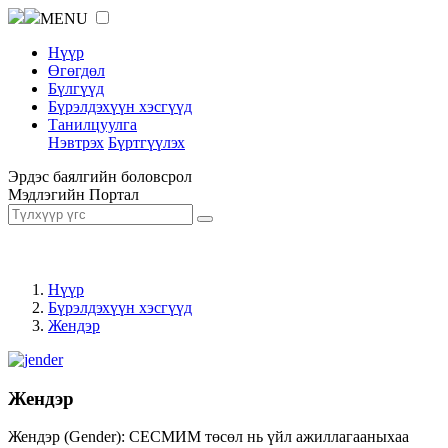
MENU
Нүүр
Өгөгдөл
Бүлгүүд
Бүрэлдэхүүн хэсгүүд
Танилцуулга
Нэвтрэх
Бүртгүүлэх
Эрдэс баялгийн боловсрол
Мэдлэгийн Портал
Нүүр
Бүрэлдэхүүн хэсгүүд
Жендэр
Жендэр
Жендэр (Gender): СЕСМИМ төсөл нь үйл ажиллагааныхаа