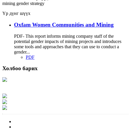
mining
gender strategy
Үр дүнг шүүх
Oxfam Women Communities and Mining
PDF- This report informs mining company staff of the
potential gender impacts of mining projects and introduces
some tools and approaches that they can use to conduct a
gender...
PDF
Холбоо барих
Хаяг: Ашигт малтмал, газрын тосны газар, Монгол Улс, Улаанбаатар хот
15170, Чингэлтэй дүүрэг, Барилгачдын талбай-3, Засгийн газрын XII байр,
баруун жигүүр
Факс: 976-11-310370
Вэб админ: 976-51-263915
Цахим шуудан: info@mrpam.gov.mn