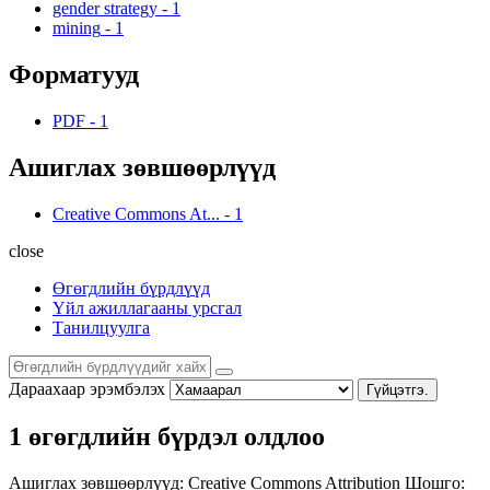
gender strategy
-
1
mining
-
1
Форматууд
PDF
-
1
Ашиглах зөвшөөрлүүд
Creative Commons At...
-
1
close
Өгөгдлийн бүрдлүүд
Үйл ажиллагааны урсгал
Танилцуулга
Дараахаар эрэмбэлэх
Гүйцэтгэ.
1 өгөгдлийн бүрдэл олдлоо
Ашиглах зөвшөөрлүүд:
Creative Commons Attribution
Шошго: