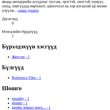
явцад жендерийн асуудлыг тусгаж, эрэгтэй, эмэгтэй хүмүүс,
охид, хөвгүүдэд өөрчлөлт, шинэчлэл нь хэр ялгаатай үр нөлөө
үзүүлж...
цааш унших
Дагагчид
0
Өгөгдлийн бүрдлүүд
1
Бүрэлдэхүүн хэсгүүд
Жендэр
-
1
Бүлгүүд
Reference Files
-
1
Шошго
equality
-
1
gender
-
1
gender impact asses...
-
1