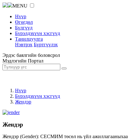
MENU
Нүүр
Өгөгдөл
Бүлгүүд
Бүрэлдэхүүн хэсгүүд
Танилцуулга
Нэвтрэх
Бүртгүүлэх
Эрдэс баялгийн боловсрол
Мэдлэгийн Портал
Нүүр
Бүрэлдэхүүн хэсгүүд
Жендэр
Жендэр
Жендэр (Gender): СЕСМИМ төсөл нь үйл ажиллагааныхаа