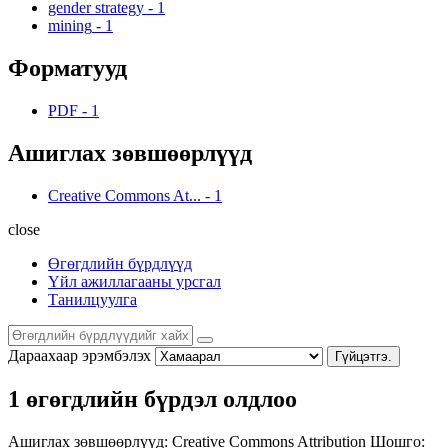
gender strategy
-
1
mining
-
1
Форматууд
PDF
-
1
Ашиглах зөвшөөрлүүд
Creative Commons At...
-
1
close
Өгөгдлийн бүрдлүүд
Үйл ажиллагааны урсгал
Танилцуулга
Дараахаар эрэмбэлэх
Гүйцэтгэ.
1 өгөгдлийн бүрдэл олдлоо
Ашиглах зөвшөөрлүүд:
Creative Commons Attribution
Шошго: