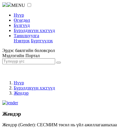
MENU
Нүүр
Өгөгдөл
Бүлгүүд
Бүрэлдэхүүн хэсгүүд
Танилцуулга
Нэвтрэх
Бүртгүүлэх
Эрдэс баялгийн боловсрол
Мэдлэгийн Портал
Нүүр
Бүрэлдэхүүн хэсгүүд
Жендэр
Жендэр
Жендэр (Gender): СЕСМИМ төсөл нь үйл ажиллагааныхаа