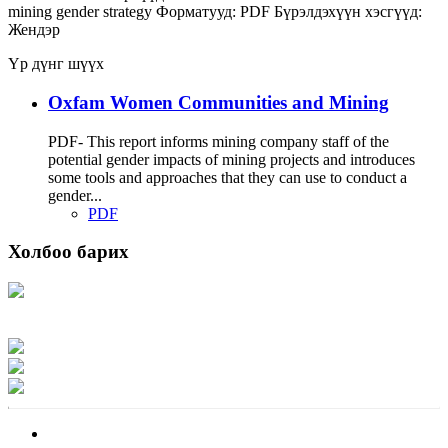
mining
gender strategy
Форматууд:
PDF
Бүрэлдэхүүн хэсгүүд:
Жендэр
Үр дүнг шүүх
Oxfam Women Communities and Mining
PDF- This report informs mining company staff of the
potential gender impacts of mining projects and introduces
some tools and approaches that they can use to conduct a
gender...
PDF
Холбоо барих
Хаяг: Ашигт малтмал, газрын тосны газар, Монгол Улс, Улаанбаатар хот
15170, Чингэлтэй дүүрэг, Барилгачдын талбай-3, Засгийн газрын XII байр,
баруун жигүүр
Факс: 976-11-310370
Вэб админ: 976-51-263915
Цахим шуудан: info@mrpam.gov.mn