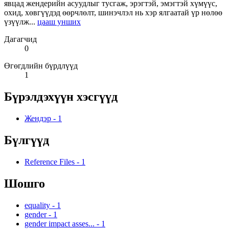
явцад жендерийн асуудлыг тусгаж, эрэгтэй, эмэгтэй хүмүүс,
охид, хөвгүүдэд өөрчлөлт, шинэчлэл нь хэр ялгаатай үр нөлөө
үзүүлж...
цааш унших
Дагагчид
0
Өгөгдлийн бүрдлүүд
1
Бүрэлдэхүүн хэсгүүд
Жендэр
-
1
Бүлгүүд
Reference Files
-
1
Шошго
equality
-
1
gender
-
1
gender impact asses...
-
1