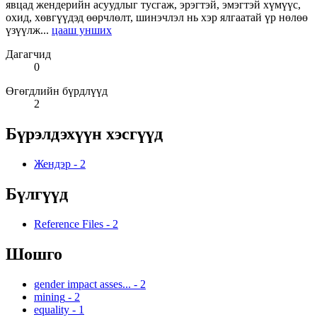
явцад жендерийн асуудлыг тусгаж, эрэгтэй, эмэгтэй хүмүүс,
охид, хөвгүүдэд өөрчлөлт, шинэчлэл нь хэр ялгаатай үр нөлөө
үзүүлж...
цааш унших
Дагагчид
0
Өгөгдлийн бүрдлүүд
2
Бүрэлдэхүүн хэсгүүд
Жендэр
-
2
Бүлгүүд
Reference Files
-
2
Шошго
gender impact asses...
-
2
mining
-
2
equality
-
1