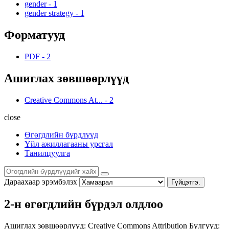
gender
-
1
gender strategy
-
1
Форматууд
PDF
-
2
Ашиглах зөвшөөрлүүд
Creative Commons At...
-
2
close
Өгөгдлийн бүрдлүүд
Үйл ажиллагааны урсгал
Танилцуулга
Дараахаар эрэмбэлэх
Гүйцэтгэ.
2-н өгөгдлийн бүрдэл олдлоо
Ашиглах зөвшөөрлүүд:
Creative Commons Attribution
Бүлгүүд: