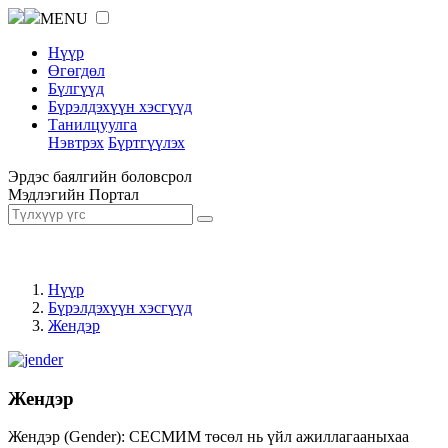
MENU
Нүүр
Өгөгдөл
Бүлгүүд
Бүрэлдэхүүн хэсгүүд
Танилцуулга
Нэвтрэх
Бүртгүүлэх
Эрдэс баялгийн боловсрол
Мэдлэгийн Портал
Нүүр
Бүрэлдэхүүн хэсгүүд
Жендэр
Жендэр
Жендэр (Gender): СЕСМИМ төсөл нь үйл ажиллагааныхаа