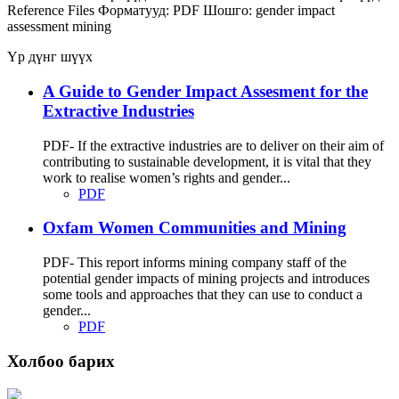
Reference Files
Форматууд:
PDF
Шошго:
gender impact
assessment
mining
Үр дүнг шүүх
A Guide to Gender Impact Assesment for the
Extractive Industries
PDF- If the extractive industries are to deliver on their aim of
contributing to sustainable development, it is vital that they
work to realise women’s rights and gender...
PDF
Oxfam Women Communities and Mining
PDF- This report informs mining company staff of the
potential gender impacts of mining projects and introduces
some tools and approaches that they can use to conduct a
gender...
PDF
Холбоо барих
Хаяг: Ашигт малтмал, газрын тосны газар, Монгол Улс, Улаанбаатар хот