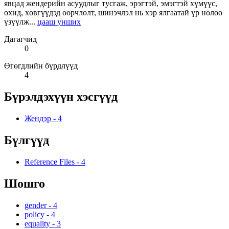
явцад жендерийн асуудлыг тусгаж, эрэгтэй, эмэгтэй хүмүүс,
охид, хөвгүүдэд өөрчлөлт, шинэчлэл нь хэр ялгаатай үр нөлөө
үзүүлж...
цааш унших
Дагагчид
0
Өгөгдлийн бүрдлүүд
4
Бүрэлдэхүүн хэсгүүд
Жендэр
-
4
Бүлгүүд
Reference Files
-
4
Шошго
gender
-
4
policy
-
4
equality
-
3