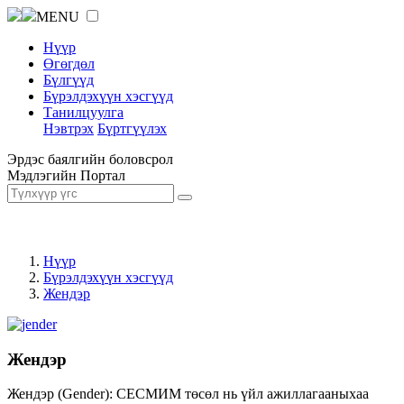
MENU
Нүүр
Өгөгдөл
Бүлгүүд
Бүрэлдэхүүн хэсгүүд
Танилцуулга
Нэвтрэх
Бүртгүүлэх
Эрдэс баялгийн боловсрол
Мэдлэгийн Портал
Нүүр
Бүрэлдэхүүн хэсгүүд
Жендэр
Жендэр
Жендэр (Gender): СЕСМИМ төсөл нь үйл ажиллагааныхаа