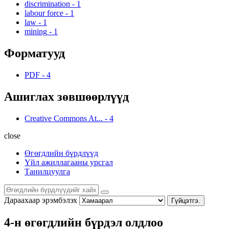
discrimination
-
1
labour force
-
1
law
-
1
mining
-
1
Форматууд
PDF
-
4
Ашиглах зөвшөөрлүүд
Creative Commons At...
-
4
close
Өгөгдлийн бүрдлүүд
Үйл ажиллагааны урсгал
Танилцуулга
Дараахаар эрэмбэлэх
Гүйцэтгэ.
4-н өгөгдлийн бүрдэл олдлоо