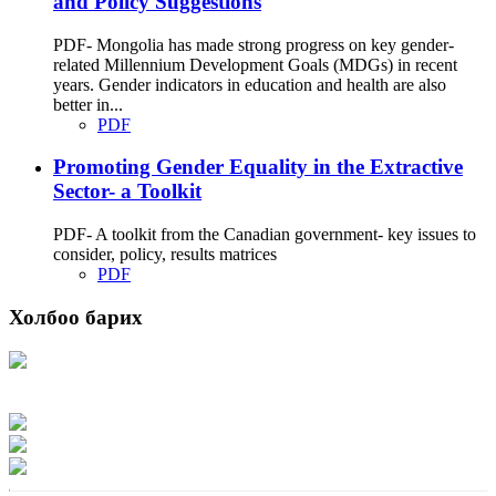
and Policy Suggestions
PDF- Mongolia has made strong progress on key gender-
related Millennium Development Goals (MDGs) in recent
years. Gender indicators in education and health are also
better in...
PDF
Promoting Gender Equality in the Extractive
Sector- a Toolkit
PDF- A toolkit from the Canadian government- key issues to
consider, policy, results matrices
PDF
Холбоо барих
Хаяг: Ашигт малтмал, газрын тосны газар, Монгол Улс, Улаанбаатар хот
15170, Чингэлтэй дүүрэг, Барилгачдын талбай-3, Засгийн газрын XII байр,
баруун жигүүр
Факс: 976-11-310370
Вэб админ: 976-51-263915
Цахим шуудан: info@mrpam.gov.mn