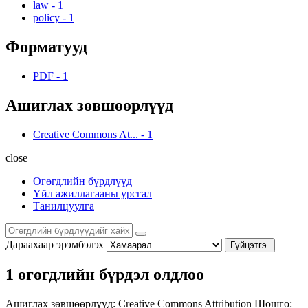
law
-
1
policy
-
1
Форматууд
PDF
-
1
Ашиглах зөвшөөрлүүд
Creative Commons At...
-
1
close
Өгөгдлийн бүрдлүүд
Үйл ажиллагааны урсгал
Танилцуулга
Дараахаар эрэмбэлэх
Гүйцэтгэ.
1 өгөгдлийн бүрдэл олдлоо
Ашиглах зөвшөөрлүүд:
Creative Commons Attribution
Шошго: