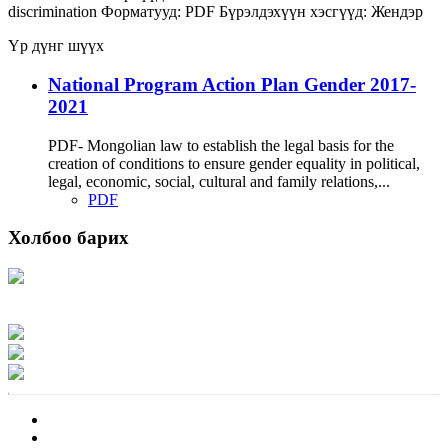
discrimination
Форматууд:
PDF
Бүрэлдэхүүн хэсгүүд:
Жендэр
Үр дүнг шүүх
National Program Action Plan Gender 2017-
2021
PDF- Mongolian law to establish the legal basis for the
creation of conditions to ensure gender equality in political,
legal, economic, social, cultural and family relations,...
PDF
Холбоо барих
Хаяг: Ашигт малтмал, газрын тосны газар, Монгол Улс, Улаанбаатар хот
15170, Чингэлтэй дүүрэг, Барилгачдын талбай-3, Засгийн газрын XII байр,
баруун жигүүр
Факс: 976-11-310370
Вэб админ: 976-51-263915
Цахим шуудан: info@mrpam.gov.mn