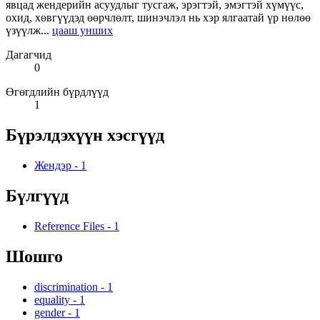
явцад жендерийн асуудлыг тусгаж, эрэгтэй, эмэгтэй хүмүүс,
охид, хөвгүүдэд өөрчлөлт, шинэчлэл нь хэр ялгаатай үр нөлөө
үзүүлж...
цааш унших
Дагагчид
0
Өгөгдлийн бүрдлүүд
1
Бүрэлдэхүүн хэсгүүд
Жендэр
-
1
Бүлгүүд
Reference Files
-
1
Шошго
discrimination
-
1
equality
-
1
gender
-
1