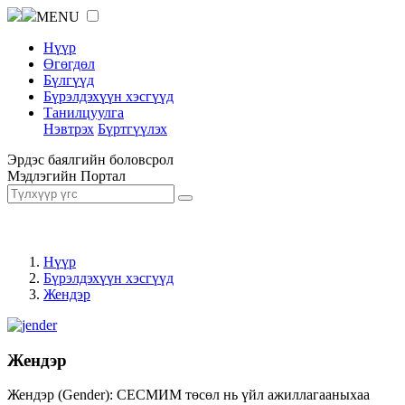
MENU
Нүүр
Өгөгдөл
Бүлгүүд
Бүрэлдэхүүн хэсгүүд
Танилцуулга
Нэвтрэх
Бүртгүүлэх
Эрдэс баялгийн боловсрол
Мэдлэгийн Портал
Нүүр
Бүрэлдэхүүн хэсгүүд
Жендэр
Жендэр
Жендэр (Gender): СЕСМИМ төсөл нь үйл ажиллагааныхаа