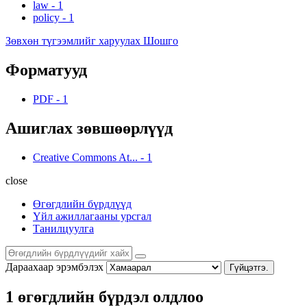
law
-
1
policy
-
1
Зөвхөн түгээмлийг харуулах Шошго
Форматууд
PDF
-
1
Ашиглах зөвшөөрлүүд
Creative Commons At...
-
1
close
Өгөгдлийн бүрдлүүд
Үйл ажиллагааны урсгал
Танилцуулга
Дараахаар эрэмбэлэх
Гүйцэтгэ.
1 өгөгдлийн бүрдэл олдлоо