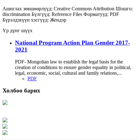
Ашиглах зөвшөөрлүүд:
Creative Commons Attribution
Шошго:
discrimination
Бүлгүүд:
Reference Files
Форматууд:
PDF
Бүрэлдэхүүн хэсгүүд:
Жендэр
Үр дүнг шүүх
National Program Action Plan Gender 2017-
2021
PDF- Mongolian law to establish the legal basis for the
creation of conditions to ensure gender equality in political,
legal, economic, social, cultural and family relations,...
PDF
Холбоо барих
Хаяг: Ашигт малтмал, газрын тосны газар, Монгол Улс, Улаанбаатар хот
15170, Чингэлтэй дүүрэг, Барилгачдын талбай-3, Засгийн газрын XII байр,
баруун жигүүр
Факс: 976-11-310370
Вэб админ: 976-51-263915
Цахим шуудан: info@mrpam.gov.mn