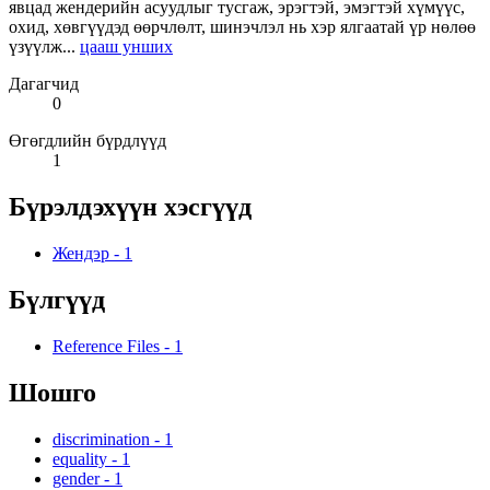
явцад жендерийн асуудлыг тусгаж, эрэгтэй, эмэгтэй хүмүүс,
охид, хөвгүүдэд өөрчлөлт, шинэчлэл нь хэр ялгаатай үр нөлөө
үзүүлж...
цааш унших
Дагагчид
0
Өгөгдлийн бүрдлүүд
1
Бүрэлдэхүүн хэсгүүд
Жендэр
-
1
Бүлгүүд
Reference Files
-
1
Шошго
discrimination
-
1
equality
-
1
gender
-
1