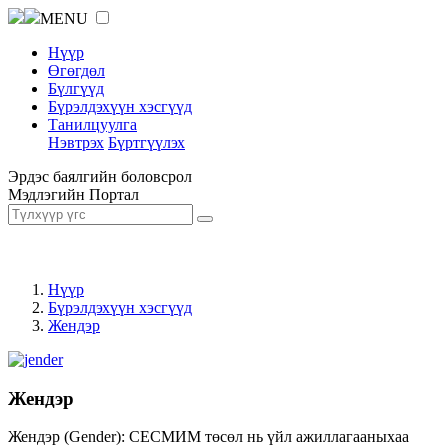
MENU
Нүүр
Өгөгдөл
Бүлгүүд
Бүрэлдэхүүн хэсгүүд
Танилцуулга
Нэвтрэх
Бүртгүүлэх
Эрдэс баялгийн боловсрол
Мэдлэгийн Портал
Нүүр
Бүрэлдэхүүн хэсгүүд
Жендэр
Жендэр
Жендэр (Gender): СЕСМИМ төсөл нь үйл ажиллагааныхаа