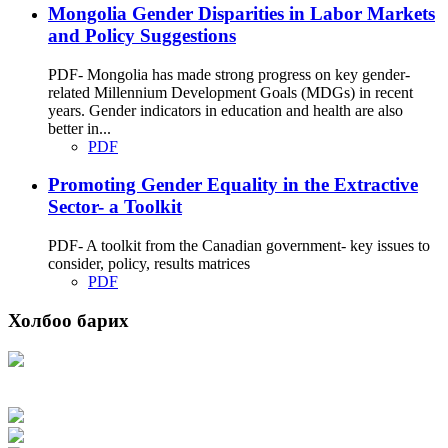
Mongolia Gender Disparities in Labor Markets
and Policy Suggestions
PDF- Mongolia has made strong progress on key gender-
related Millennium Development Goals (MDGs) in recent
years. Gender indicators in education and health are also
better in...
PDF
Promoting Gender Equality in the Extractive
Sector- a Toolkit
PDF- A toolkit from the Canadian government- key issues to
consider, policy, results matrices
PDF
Холбоо барих
Хаяг: Ашигт малтмал, газрын тосны газар, Монгол Улс, Улаанбаатар хот
15170, Чингэлтэй дүүрэг, Барилгачдын талбай-3, Засгийн газрын XII байр,
баруун жигүүр
Факс: 976-11-310370
Вэб админ: 976-51-263915