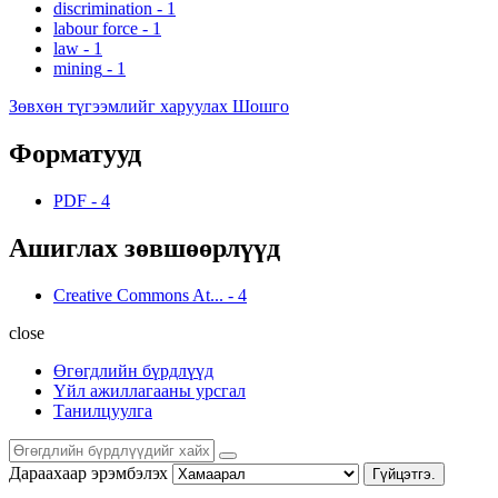
discrimination
-
1
labour force
-
1
law
-
1
mining
-
1
Зөвхөн түгээмлийг харуулах Шошго
Форматууд
PDF
-
4
Ашиглах зөвшөөрлүүд
Creative Commons At...
-
4
close
Өгөгдлийн бүрдлүүд
Үйл ажиллагааны урсгал
Танилцуулга
Дараахаар эрэмбэлэх
Гүйцэтгэ.