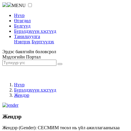
MENU
Нүүр
Өгөгдөл
Бүлгүүд
Бүрэлдэхүүн хэсгүүд
Танилцуулга
Нэвтрэх
Бүртгүүлэх
Эрдэс баялгийн боловсрол
Мэдлэгийн Портал
Нүүр
Бүрэлдэхүүн хэсгүүд
Жендэр
Жендэр
Жендэр (Gender): СЕСМИМ төсөл нь үйл ажиллагааныхаа