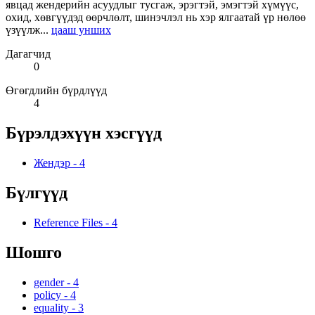
явцад жендерийн асуудлыг тусгаж, эрэгтэй, эмэгтэй хүмүүс,
охид, хөвгүүдэд өөрчлөлт, шинэчлэл нь хэр ялгаатай үр нөлөө
үзүүлж...
цааш унших
Дагагчид
0
Өгөгдлийн бүрдлүүд
4
Бүрэлдэхүүн хэсгүүд
Жендэр
-
4
Бүлгүүд
Reference Files
-
4
Шошго
gender
-
4
policy
-
4
equality
-
3