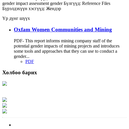
gender impact assessment
gender
Бүлгүүд:
Reference Files
Бүрэлдэхүүн хэсгүүд:
Жендэр
Үр дүнг шүүх
Oxfam Women Communities and Mining
PDF- This report informs mining company staff of the
potential gender impacts of mining projects and introduces
some tools and approaches that they can use to conduct a
gender...
PDF
Холбоо барих
Хаяг: Ашигт малтмал, газрын тосны газар, Монгол Улс, Улаанбаатар хот
15170, Чингэлтэй дүүрэг, Барилгачдын талбай-3, Засгийн газрын XII байр,
баруун жигүүр
Факс: 976-11-310370
Вэб админ: 976-51-263915
Цахим шуудан: info@mrpam.gov.mn