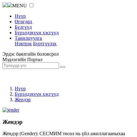
MENU
Нүүр
Өгөгдөл
Бүлгүүд
Бүрэлдэхүүн хэсгүүд
Танилцуулга
Нэвтрэх
Бүртгүүлэх
Эрдэс баялгийн боловсрол
Мэдлэгийн Портал
Нүүр
Бүрэлдэхүүн хэсгүүд
Жендэр
Жендэр
Жендэр (Gender): СЕСМИМ төсөл нь үйл ажиллагааныхаа