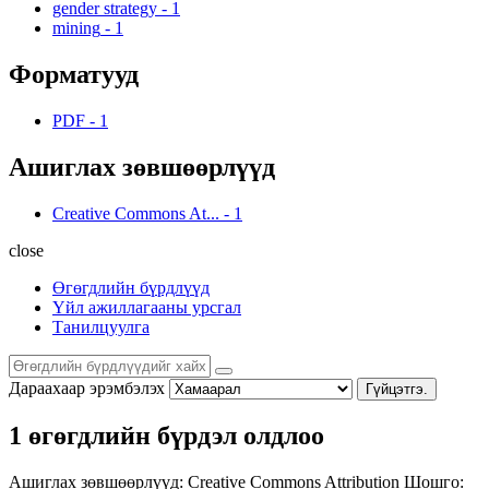
gender strategy
-
1
mining
-
1
Форматууд
PDF
-
1
Ашиглах зөвшөөрлүүд
Creative Commons At...
-
1
close
Өгөгдлийн бүрдлүүд
Үйл ажиллагааны урсгал
Танилцуулга
Дараахаар эрэмбэлэх
Гүйцэтгэ.
1 өгөгдлийн бүрдэл олдлоо
Ашиглах зөвшөөрлүүд:
Creative Commons Attribution
Шошго: