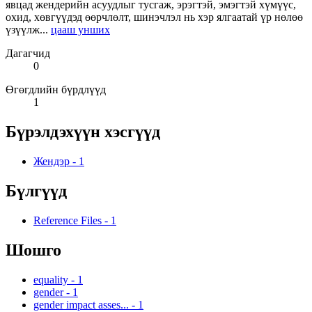
явцад жендерийн асуудлыг тусгаж, эрэгтэй, эмэгтэй хүмүүс,
охид, хөвгүүдэд өөрчлөлт, шинэчлэл нь хэр ялгаатай үр нөлөө
үзүүлж...
цааш унших
Дагагчид
0
Өгөгдлийн бүрдлүүд
1
Бүрэлдэхүүн хэсгүүд
Жендэр
-
1
Бүлгүүд
Reference Files
-
1
Шошго
equality
-
1
gender
-
1
gender impact asses...
-
1