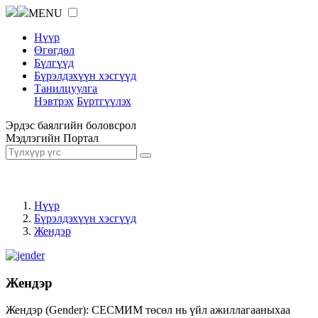
MENU
Нүүр
Өгөгдөл
Бүлгүүд
Бүрэлдэхүүн хэсгүүд
Танилцуулга
Нэвтрэх
Бүртгүүлэх
Эрдэс баялгийн боловсрол
Мэдлэгийн Портал
Нүүр
Бүрэлдэхүүн хэсгүүд
Жендэр
Жендэр
Жендэр (Gender): СЕСМИМ төсөл нь үйл ажиллагааныхаа