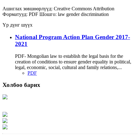
Ашиглах зөвшөөрлүүд:
Creative Commons Attribution
Форматууд:
PDF
Шошго:
law
gender
discrimination
Үр дүнг шүүх
National Program Action Plan Gender 2017-
2021
PDF- Mongolian law to establish the legal basis for the
creation of conditions to ensure gender equality in political,
legal, economic, social, cultural and family relations,...
PDF
Холбоо барих
Хаяг: Ашигт малтмал, газрын тосны газар, Монгол Улс, Улаанбаатар хот
15170, Чингэлтэй дүүрэг, Барилгачдын талбай-3, Засгийн газрын XII байр,
баруун жигүүр
Факс: 976-11-310370
Вэб админ: 976-51-263915
Цахим шуудан: info@mrpam.gov.mn