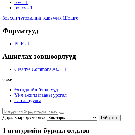
law
-
1
policy
-
1
Зөвхөн түгээмлийг харуулах Шошго
Форматууд
PDF
-
1
Ашиглах зөвшөөрлүүд
Creative Commons At...
-
1
close
Өгөгдлийн бүрдлүүд
Үйл ажиллагааны урсгал
Танилцуулга
Дараахаар эрэмбэлэх
Гүйцэтгэ.
1 өгөгдлийн бүрдэл олдлоо