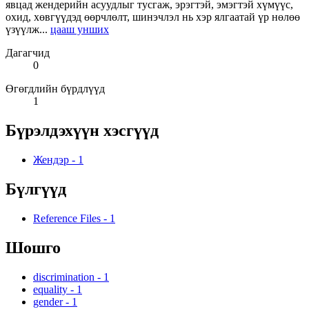
явцад жендерийн асуудлыг тусгаж, эрэгтэй, эмэгтэй хүмүүс,
охид, хөвгүүдэд өөрчлөлт, шинэчлэл нь хэр ялгаатай үр нөлөө
үзүүлж...
цааш унших
Дагагчид
0
Өгөгдлийн бүрдлүүд
1
Бүрэлдэхүүн хэсгүүд
Жендэр
-
1
Бүлгүүд
Reference Files
-
1
Шошго
discrimination
-
1
equality
-
1
gender
-
1