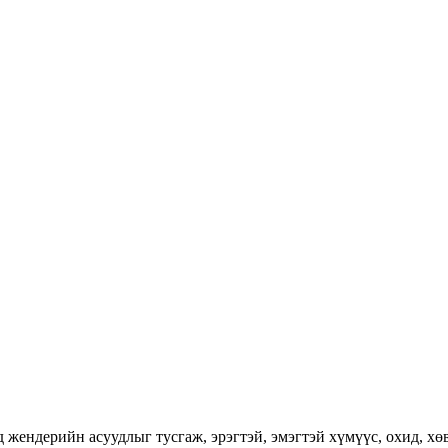
ендерийн асуудлыг тусгаж, эрэгтэй, эмэгтэй хүмүүс, охид, хөвг