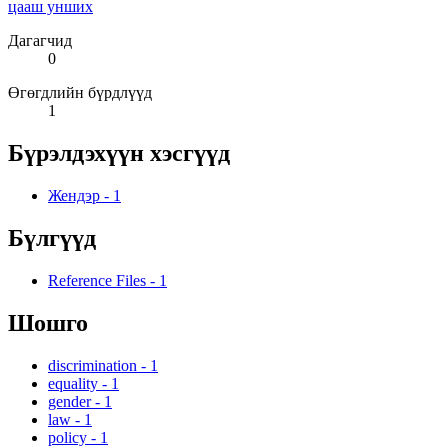
цааш унших
Дагагчид
0
Өгөгдлийн бүрдлүүд
1
Бүрэлдэхүүн хэсгүүд
Жендэр
-
1
Бүлгүүд
Reference Files
-
1
Шошго
discrimination
-
1
equality
-
1
gender
-
1
law
-
1
policy
-
1