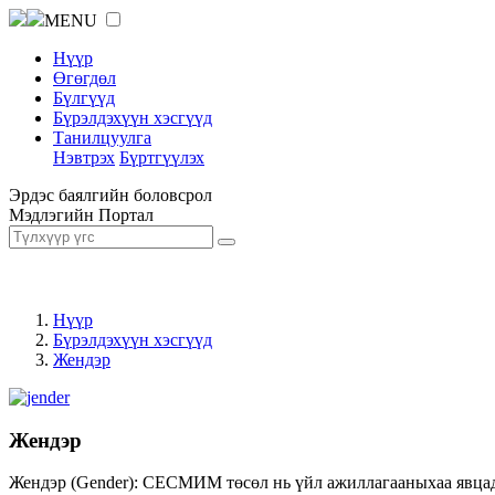
MENU
Нүүр
Өгөгдөл
Бүлгүүд
Бүрэлдэхүүн хэсгүүд
Танилцуулга
Нэвтрэх
Бүртгүүлэх
Эрдэс баялгийн боловсрол
Мэдлэгийн Портал
Нүүр
Бүрэлдэхүүн хэсгүүд
Жендэр
Жендэр
Жендэр (Gender): СЕСМИМ төсөл нь үйл ажиллагааныхаа явцад ж