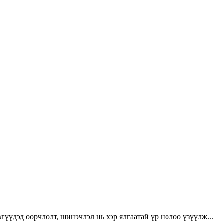
үүдэд өөрчлөлт, шинэчлэл нь хэр ялгаатай үр нөлөө үзүүлж...