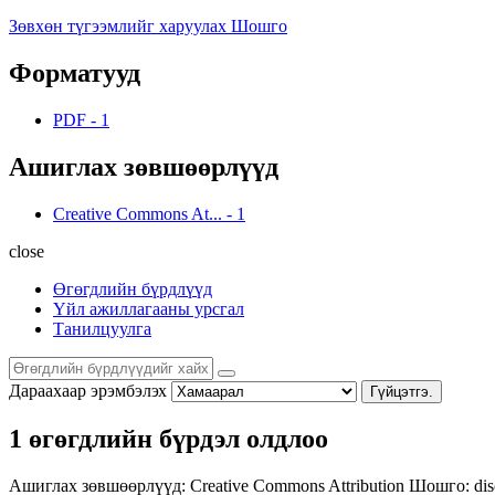
Зөвхөн түгээмлийг харуулах Шошго
Форматууд
PDF
-
1
Ашиглах зөвшөөрлүүд
Creative Commons At...
-
1
close
Өгөгдлийн бүрдлүүд
Үйл ажиллагааны урсгал
Танилцуулга
Дараахаар эрэмбэлэх
Гүйцэтгэ.
1 өгөгдлийн бүрдэл олдлоо
Ашиглах зөвшөөрлүүд:
Creative Commons Attribution
Шошго:
di