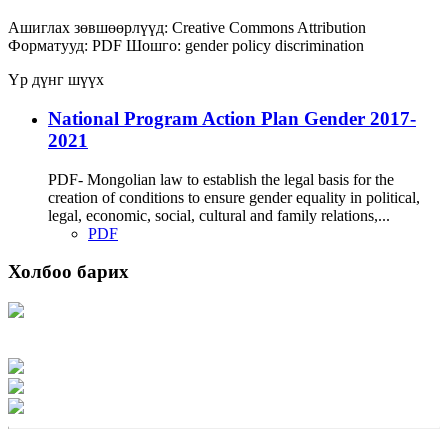
Ашиглах зөвшөөрлүүд:
Creative Commons Attribution
Форматууд:
PDF
Шошго:
gender
policy
discrimination
Үр дүнг шүүх
National Program Action Plan Gender 2017-
2021
PDF- Mongolian law to establish the legal basis for the
creation of conditions to ensure gender equality in political,
legal, economic, social, cultural and family relations,...
PDF
Холбоо барих
Хаяг: Ашигт малтмал, газрын тосны газар, Монгол Улс, Улаанбаатар хот
15170, Чингэлтэй дүүрэг, Барилгачдын талбай-3, Засгийн газрын XII байр,
баруун жигүүр
Факс: 976-11-310370
Вэб админ: 976-51-263915
Цахим шуудан: info@mrpam.gov.mn