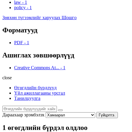
law
-
1
policy
-
1
Зөвхөн түгээмлийг харуулах Шошго
Форматууд
PDF
-
1
Ашиглах зөвшөөрлүүд
Creative Commons At...
-
1
close
Өгөгдлийн бүрдлүүд
Үйл ажиллагааны урсгал
Танилцуулга
Дараахаар эрэмбэлэх
Гүйцэтгэ.
1 өгөгдлийн бүрдэл олдлоо