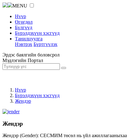
MENU
Нүүр
Өгөгдөл
Бүлгүүд
Бүрэлдэхүүн хэсгүүд
Танилцуулга
Нэвтрэх
Бүртгүүлэх
Эрдэс баялгийн боловсрол
Мэдлэгийн Портал
Нүүр
Бүрэлдэхүүн хэсгүүд
Жендэр
Жендэр
Жендэр (Gender): СЕСМИМ төсөл нь үйл ажиллагааныхаа