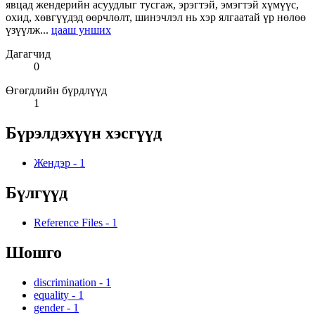
явцад жендерийн асуудлыг тусгаж, эрэгтэй, эмэгтэй хүмүүс,
охид, хөвгүүдэд өөрчлөлт, шинэчлэл нь хэр ялгаатай үр нөлөө
үзүүлж...
цааш унших
Дагагчид
0
Өгөгдлийн бүрдлүүд
1
Бүрэлдэхүүн хэсгүүд
Жендэр
-
1
Бүлгүүд
Reference Files
-
1
Шошго
discrimination
-
1
equality
-
1
gender
-
1