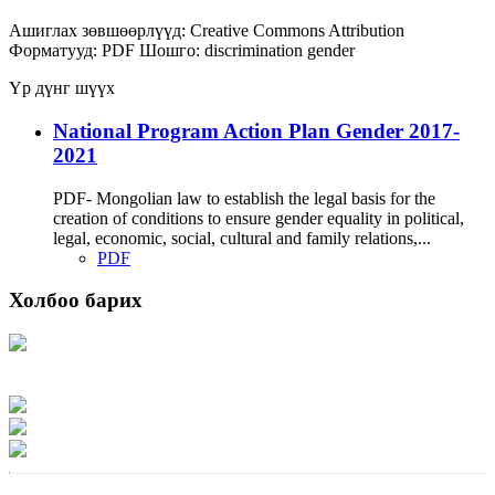
Ашиглах зөвшөөрлүүд:
Creative Commons Attribution
Форматууд:
PDF
Шошго:
discrimination
gender
Үр дүнг шүүх
National Program Action Plan Gender 2017-
2021
PDF- Mongolian law to establish the legal basis for the
creation of conditions to ensure gender equality in political,
legal, economic, social, cultural and family relations,...
PDF
Холбоо барих
Хаяг: Ашигт малтмал, газрын тосны газар, Монгол Улс, Улаанбаатар хот
15170, Чингэлтэй дүүрэг, Барилгачдын талбай-3, Засгийн газрын XII байр,
баруун жигүүр
Факс: 976-11-310370
Вэб админ: 976-51-263915
Цахим шуудан: info@mrpam.gov.mn