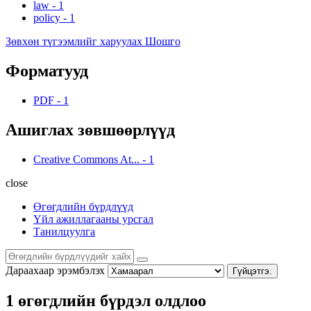
law
-
1
policy
-
1
Зөвхөн түгээмлийг харуулах Шошго
Форматууд
PDF
-
1
Ашиглах зөвшөөрлүүд
Creative Commons At...
-
1
close
Өгөгдлийн бүрдлүүд
Үйл ажиллагааны урсгал
Танилцуулга
Дараахаар эрэмбэлэх
Гүйцэтгэ.
1 өгөгдлийн бүрдэл олдлоо