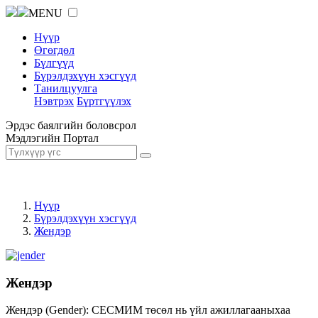
MENU
Нүүр
Өгөгдөл
Бүлгүүд
Бүрэлдэхүүн хэсгүүд
Танилцуулга
Нэвтрэх
Бүртгүүлэх
Эрдэс баялгийн боловсрол
Мэдлэгийн Портал
Нүүр
Бүрэлдэхүүн хэсгүүд
Жендэр
Жендэр
Жендэр (Gender): СЕСМИМ төсөл нь үйл ажиллагааныхаа